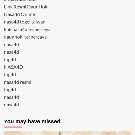
Link Resmi DaunHoki
Nasa4d Online
nasa4d togel taiwan
link nasa4d terpercaya
daunhoki terpercaya
nasa4d
nasa4d
tag4d
NASA4D
tag4d
nasa4d resmi
tag4d
nasa4d
nasa4d
You may have missed