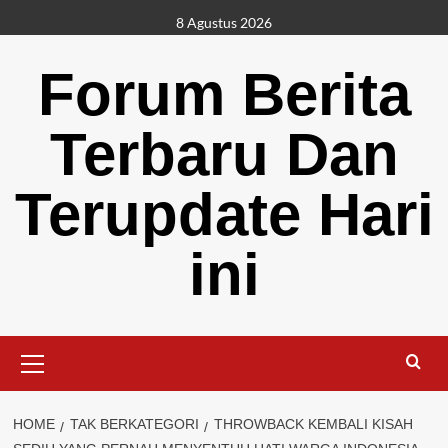
Skip
8 Agustus 2026
to
content
Forum Berita
Terbaru Dan
Terupdate Hari
ini
Primary
Menu
HOME
TAK BERKATEGORI
THROWBACK KEMBALI KISAH