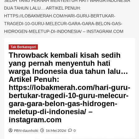
SEDIH YANG PERNAH MENYENTUH HATI WARGA INDONESIA
DUA TAHUN LALU… ARTIKEL PENUH:
HTTPS://LOBAKMERAH.COM/HARI-GURU-BERTUKAR-
TRAGEDI-10-GURU-MELECUR-GARA-GARA-BELON-GAS-
HIDROGEN-MELETUP-DI-INDONESIA/ – INSTAGRAM.COM
Tak Berkategori
Throwback kembali kisah sedih
yang pernah menyentuh hati
warga Indonesia dua tahun lalu…
Artikel Penuh:
https://lobakmerah.com/hari-guru-
bertukar-tragedi-10-guru-melecur-
gara-gara-belon-gas-hidrogen-
meletup-di-indonesia/ –
instagram.com
PBN-daunhoki
16 Mei 2026
0