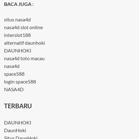
BACA JUGA :
situs nasa4d
nasa4d slot online
interslot188
alternatif daunhoki
DAUNHOKI
nasa4d toto macau
nasa4d
space588
login space588
NASA4D
TERBARU
DAUNHOKI
DaunHoki
Situs DaunHoki