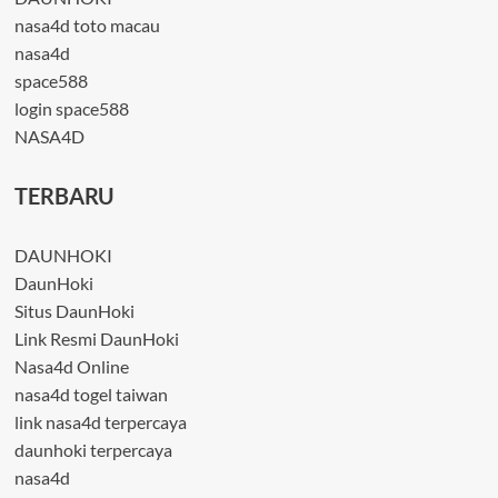
nasa4d toto macau
nasa4d
space588
login space588
NASA4D
TERBARU
DAUNHOKI
DaunHoki
Situs DaunHoki
Link Resmi DaunHoki
Nasa4d Online
nasa4d togel taiwan
link nasa4d terpercaya
daunhoki terpercaya
nasa4d