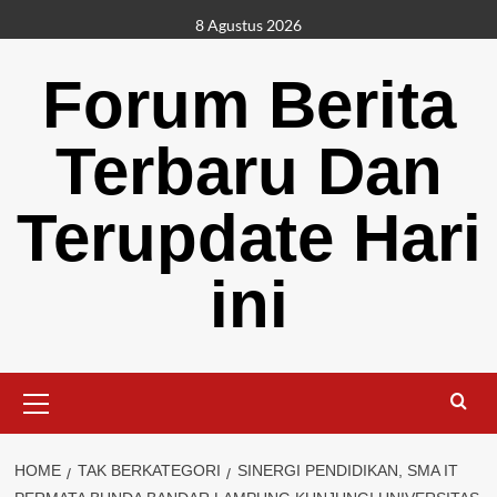
Skip
8 Agustus 2026
to
content
Forum Berita
Terbaru Dan
Terupdate Hari
ini
Primary
Menu
HOME
TAK BERKATEGORI
SINERGI PENDIDIKAN, SMA IT