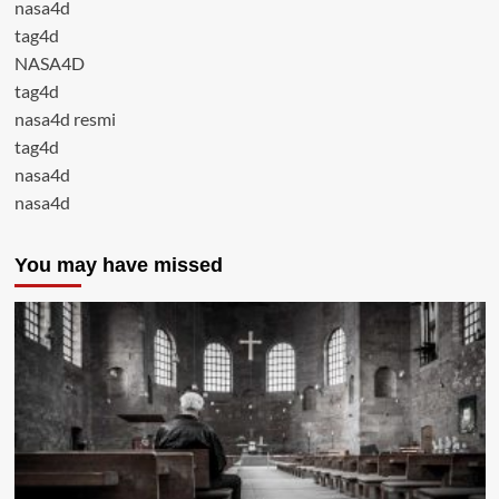
nasa4d
tag4d
NASA4D
tag4d
nasa4d resmi
tag4d
nasa4d
nasa4d
You may have missed