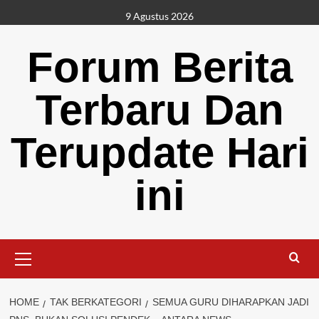
Skip
9 Agustus 2026
to
content
Forum Berita
Terbaru Dan
Terupdate Hari
ini
Primary
Menu
HOME
TAK BERKATEGORI
SEMUA GURU DIHARAPKAN JADI