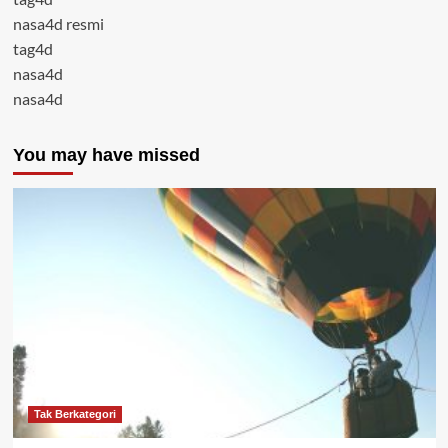
nasa4d resmi
tag4d
nasa4d
nasa4d
You may have missed
Tak Berkategori