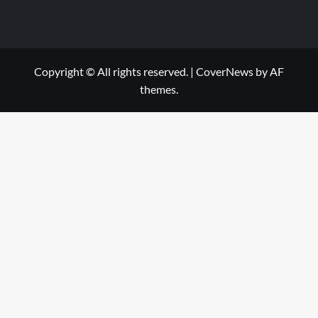
Copyright © All rights reserved.
|
CoverNews
by AF
themes.