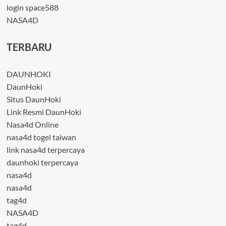
login space588
NASA4D
TERBARU
DAUNHOKI
DaunHoki
Situs DaunHoki
Link Resmi DaunHoki
Nasa4d Online
nasa4d togel taiwan
link nasa4d terpercaya
daunhoki terpercaya
nasa4d
nasa4d
tag4d
NASA4D
tag4d