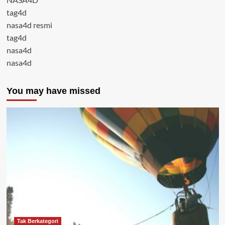
tag4d
nasa4d resmi
tag4d
nasa4d
nasa4d
You may have missed
Tak Berkategori