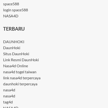
space588
login space588
NASA4D
TERBARU
DAUNHOKI
DaunHoki
Situs DaunHoki
Link Resmi DaunHoki
Nasa4d Online
nasa4d togel taiwan
link nasa4d terpercaya
daunhoki terpercaya
nasa4d
nasa4d
tag4d
NASA4D