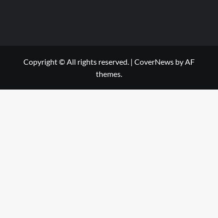
Copyright © All rights reserved.
|
CoverNews
by AF
themes.