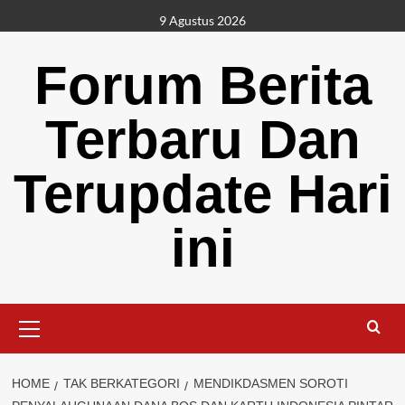
Skip
9 Agustus 2026
to
content
Forum Berita
Terbaru Dan
Terupdate Hari
ini
Primary
Menu
HOME
TAK BERKATEGORI
MENDIKDASMEN SOROTI