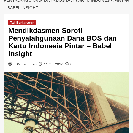
PENYALAHGUNAAN DANA BOS DAN KARTU INDONESIA PINTAR
– BABEL INSIGHT
Tak Berkategori
Mendikdasmen Soroti
Penyalahgunaan Dana BOS dan
Kartu Indonesia Pintar – Babel
Insight
PBN-daunhoki
11 Mei 2026
0