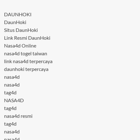
DAUNHOKI
DaunHoki
Situs DaunHoki
Link Resmi DaunHoki
Nasa4d Online
nasa4d togel taiwan
link nasa4d terpercaya
daunhoki terpercaya
nasa4d
nasa4d
tag4d
NASA4D
tag4d
nasa4d resmi
tag4d
nasa4d
nasa4d