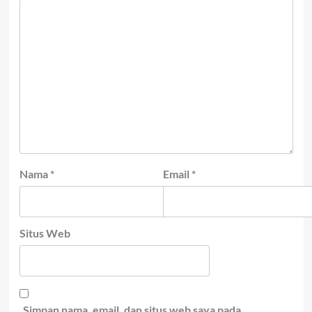
Nama
*
Email
*
Situs Web
Simpan nama, email, dan situs web saya pada