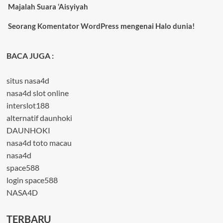
Majalah Suara ‘Aisyiyah
Seorang Komentator WordPress
mengenai
Halo dunia!
BACA JUGA :
situs nasa4d
nasa4d slot online
interslot188
alternatif daunhoki
DAUNHOKI
nasa4d toto macau
nasa4d
space588
login space588
NASA4D
TERBARU