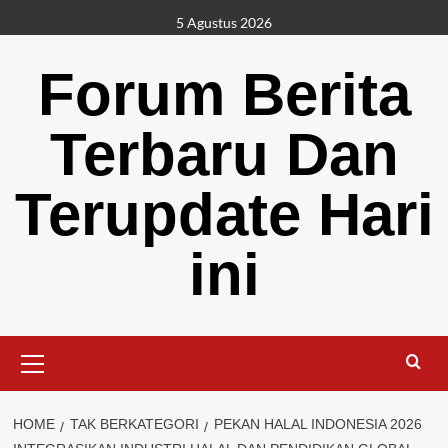
Skip
5 Agustus 2026
to
content
Forum Berita
Terbaru Dan
Terupdate Hari
ini
Primary
Menu
HOME
TAK BERKATEGORI
PEKAN HALAL INDONESIA 2026