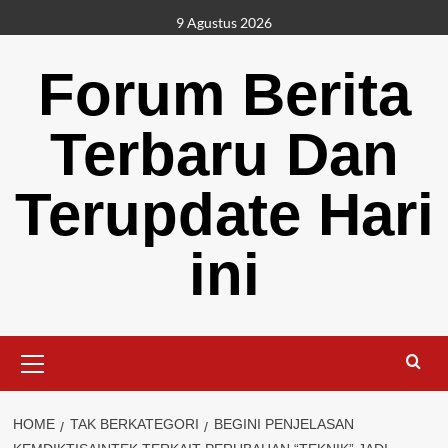
Skip
9 Agustus 2026
to
content
Forum Berita
Terbaru Dan
Terupdate Hari
ini
Primary
Menu
HOME
TAK BERKATEGORI
BEGINI PENJELASAN