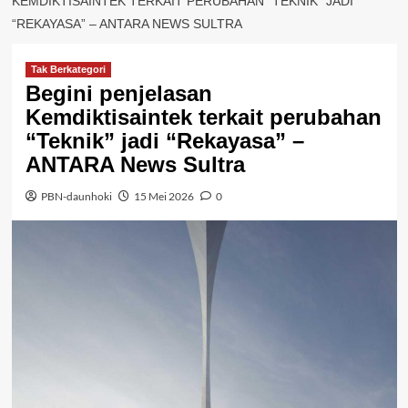
KEMDIKTISAINTEK TERKAIT PERUBAHAN “TEKNIK” JADI
“REKAYASA” – ANTARA NEWS SULTRA
Tak Berkategori
Begini penjelasan
Kemdiktisaintek terkait perubahan
“Teknik” jadi “Rekayasa” –
ANTARA News Sultra
PBN-daunhoki
15 Mei 2026
0