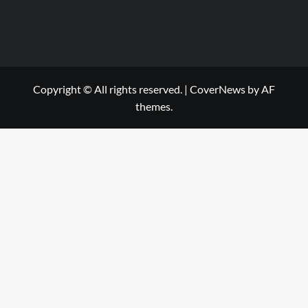
Copyright © All rights reserved.
|
CoverNews
by AF
themes.