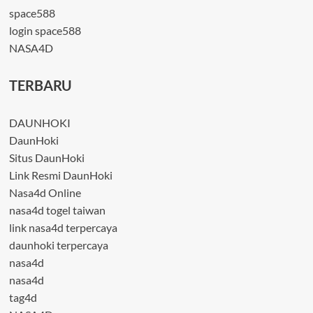
space588
login space588
NASA4D
TERBARU
DAUNHOKI
DaunHoki
Situs DaunHoki
Link Resmi DaunHoki
Nasa4d Online
nasa4d togel taiwan
link nasa4d terpercaya
daunhoki terpercaya
nasa4d
nasa4d
tag4d