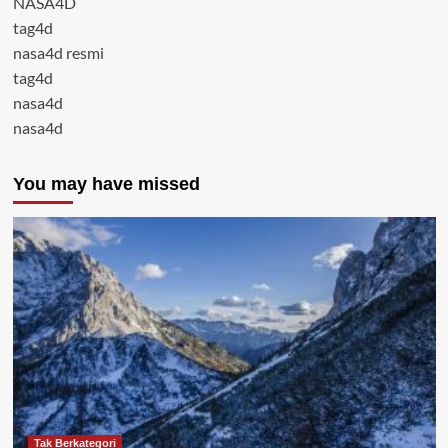
NASA4D
tag4d
nasa4d resmi
tag4d
nasa4d
nasa4d
You may have missed
Tak Berkategori