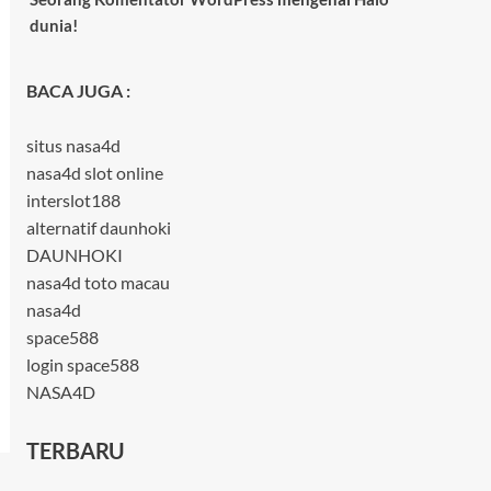
dunia!
BACA JUGA :
situs nasa4d
nasa4d slot online
interslot188
alternatif daunhoki
DAUNHOKI
nasa4d toto macau
nasa4d
space588
login space588
NASA4D
TERBARU