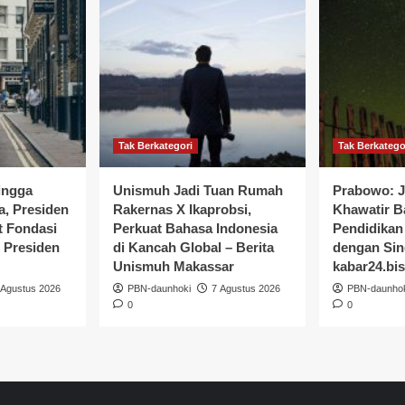
Tak Berkategori
Tak Berkatego
ingga
Unismuh Jadi Tuan Rumah
Prabowo: J
, Presiden
Rakernas X Ikaprobsi,
Khawatir B
t Fondasi
Perkuat Bahasa Indonesia
Pendidikan
 Presiden
di Kancah Global – Berita
dengan Sin
Unismuh Makassar
kabar24.bi
 Agustus 2026
PBN-daunhoki
7 Agustus 2026
PBN-daunho
0
0