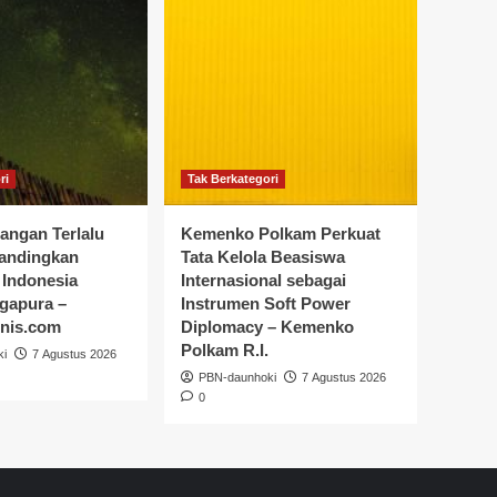
ri
Tak Berkategori
angan Terlalu
Kemenko Polkam Perkuat
andingkan
Tata Kelola Beasiswa
 Indonesia
Internasional sebagai
gapura –
Instrumen Soft Power
snis.com
Diplomacy – Kemenko
Polkam R.I.
ki
7 Agustus 2026
PBN-daunhoki
7 Agustus 2026
0