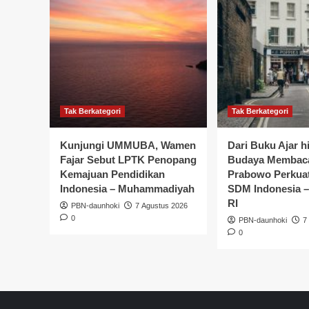
Tak Berkategori
Tak Berkategori
Kunjungi UMMUBA, Wamen
Dari Buku Ajar h
Fajar Sebut LPTK Penopang
Budaya Membaca
Kemajuan Pendidikan
Prabowo Perkua
Indonesia – Muhammadiyah
SDM Indonesia –
RI
PBN-daunhoki
7 Agustus 2026
0
PBN-daunhoki
7
0