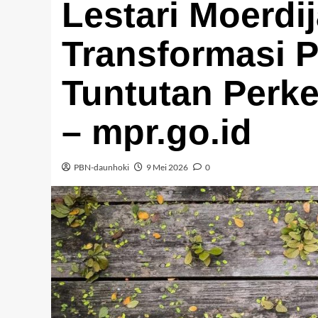
Lestari Moerdi
Transformasi 
Tuntutan Per
– mpr.go.id
PBN-daunhoki
9 Mei 2026
0