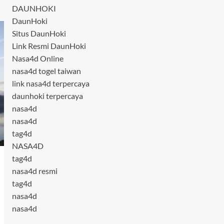
DAUNHOKI
DaunHoki
Situs DaunHoki
Link Resmi DaunHoki
Nasa4d Online
nasa4d togel taiwan
link nasa4d terpercaya
daunhoki terpercaya
nasa4d
nasa4d
tag4d
NASA4D
tag4d
nasa4d resmi
tag4d
nasa4d
nasa4d