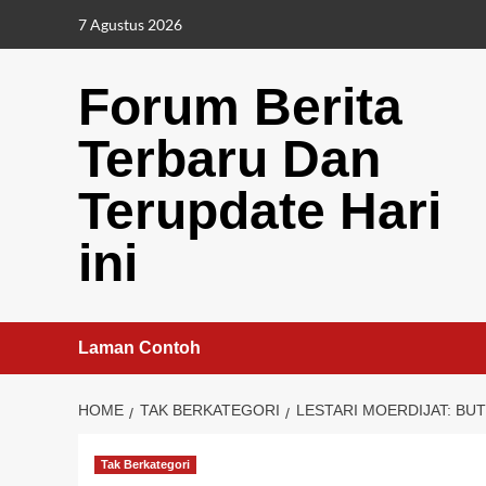
Skip
7 Agustus 2026
to
content
Forum Berita
Terbaru Dan
Terupdate Hari
ini
Laman Contoh
HOME
TAK BERKATEGORI
LESTARI MOERDIJAT: B
Tak Berkategori