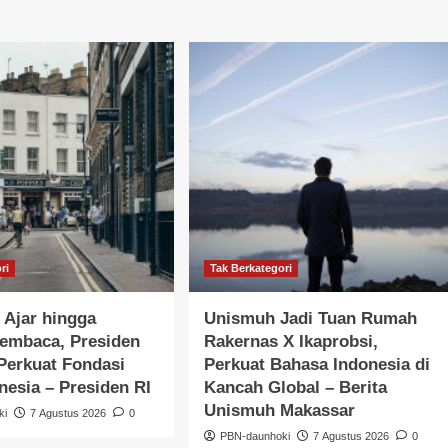
ri
Tak Berkategori
 Ajar hingga
Unismuh Jadi Tuan Rumah
embaca, Presiden
Rakernas X Ikaprobsi,
Perkuat Fondasi
Perkuat Bahasa Indonesia di
esia – Presiden RI
Kancah Global – Berita
Unismuh Makassar
ki
7 Agustus 2026
0
PBN-daunhoki
7 Agustus 2026
0