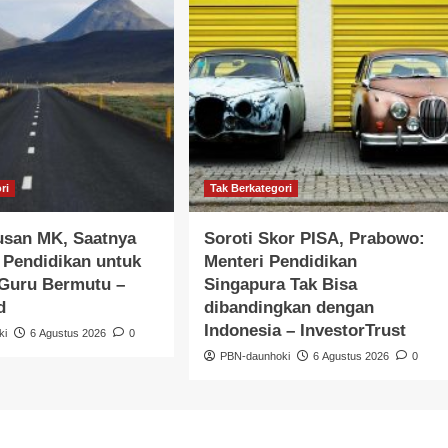
ri
Tak Berkategori
usan MK, Saatnya
Soroti Skor PISA, Prabowo:
 Pendidikan untuk
Menteri Pendidikan
 Guru Bermutu –
Singapura Tak Bisa
d
dibandingkan dengan
Indonesia – InvestorTrust
ki
6 Agustus 2026
0
PBN-daunhoki
6 Agustus 2026
0