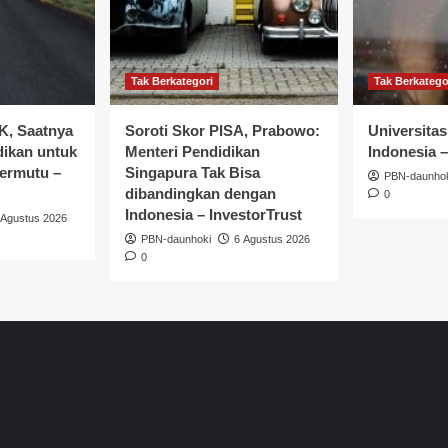
Tak Berkategori
Tak Berkatego
K, Saatnya
Soroti Skor PISA, Prabowo:
Universitas
ikan untuk
Menteri Pendidikan
Indonesia 
Bermutu –
Singapura Tak Bisa
PBN-daunho
dibandingkan dengan
0
Indonesia – InvestorTrust
 Agustus 2026
PBN-daunhoki
6 Agustus 2026
0