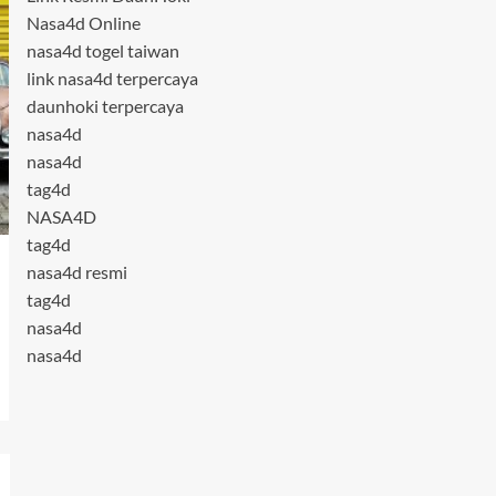
Nasa4d Online
nasa4d togel taiwan
link nasa4d terpercaya
daunhoki terpercaya
nasa4d
nasa4d
tag4d
NASA4D
tag4d
nasa4d resmi
tag4d
nasa4d
nasa4d