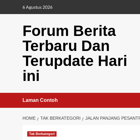
Skip
6 Agustus 2026
to
content
Forum Berita
Terbaru Dan
Terupdate Hari
ini
Laman Contoh
HOME
TAK BERKATEGORI
JALAN PANJANG PESANT
Tak Berkategori