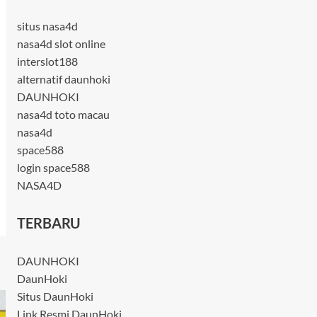
situs nasa4d
nasa4d slot online
interslot188
alternatif daunhoki
DAUNHOKI
nasa4d toto macau
nasa4d
space588
login space588
NASA4D
TERBARU
DAUNHOKI
DaunHoki
Situs DaunHoki
Link Resmi DaunHoki