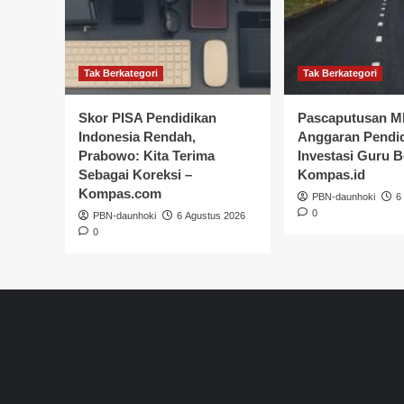
Tak Berkategori
Tak Berkategori
Skor PISA Pendidikan
Pascaputusan M
Indonesia Rendah,
Anggaran Pendid
Prabowo: Kita Terima
Investasi Guru 
Sebagai Koreksi –
Kompas.id
Kompas.com
PBN-daunhoki
6
0
PBN-daunhoki
6 Agustus 2026
0