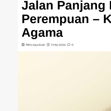
Jalan Panjang
Perempuan – K
Agama
PBN-daunhoki
9 Mei 2026
0