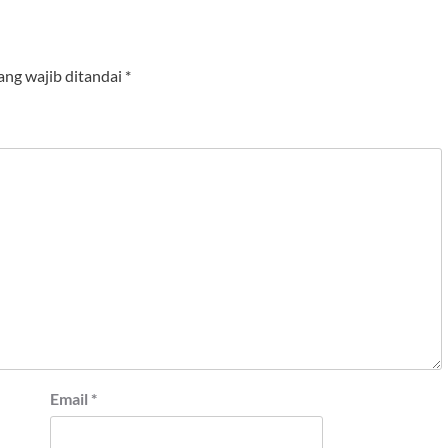
ang wajib ditandai
*
Email
*