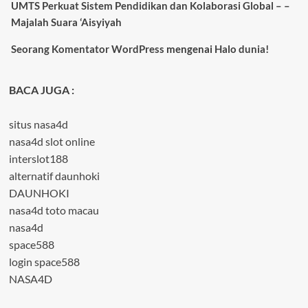
UMTS Perkuat Sistem Pendidikan dan Kolaborasi Global – –
Majalah Suara ‘Aisyiyah
Seorang Komentator WordPress
mengenai
Halo dunia!
BACA JUGA :
situs nasa4d
nasa4d slot online
interslot188
alternatif daunhoki
DAUNHOKI
nasa4d toto macau
nasa4d
space588
login space588
NASA4D