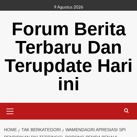
Skip
9 Agustus 2026
to
content
Forum Berita
Terbaru Dan
Terupdate Hari
ini
Primary
Menu
HOME
TAK BERKATEGORI
WAMENDAGRI APRESIASI SPI