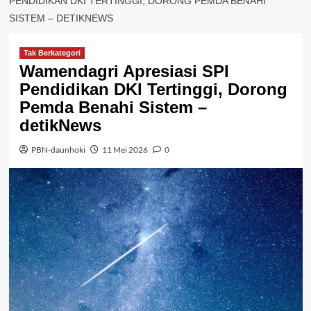
PENDIDIKAN DKI TERTINGGI, DORONG PEMDA BENAHI
SISTEM – DETIKNEWS
Tak Berkategori
Wamendagri Apresiasi SPI
Pendidikan DKI Tertinggi, Dorong
Pemda Benahi Sistem –
detikNews
PBN-daunhoki
11 Mei 2026
0