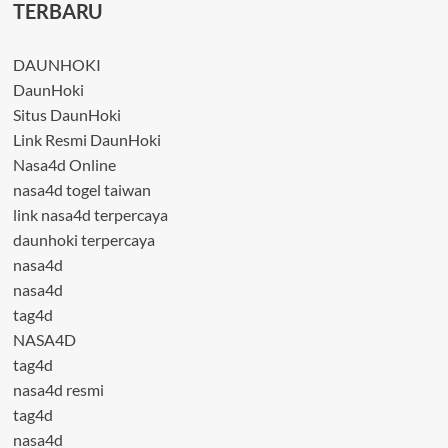
TERBARU
DAUNHOKI
DaunHoki
Situs DaunHoki
Link Resmi DaunHoki
Nasa4d Online
nasa4d togel taiwan
link nasa4d terpercaya
daunhoki terpercaya
nasa4d
nasa4d
tag4d
NASA4D
tag4d
nasa4d resmi
tag4d
nasa4d