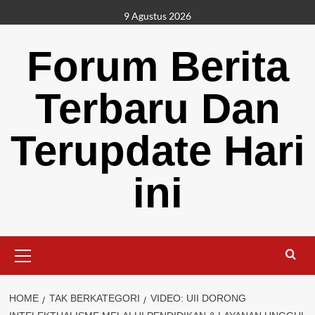
Skip
9 Agustus 2026
to
content
Forum Berita
Terbaru Dan
Terupdate Hari
ini
Primary
Menu
HOME
TAK BERKATEGORI
VIDEO: UII DORONG