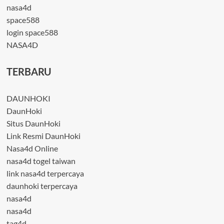
nasa4d
space588
login space588
NASA4D
TERBARU
DAUNHOKI
DaunHoki
Situs DaunHoki
Link Resmi DaunHoki
Nasa4d Online
nasa4d togel taiwan
link nasa4d terpercaya
daunhoki terpercaya
nasa4d
nasa4d
tag4d