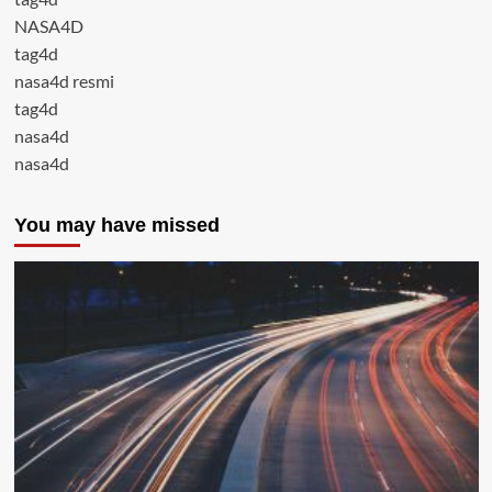
NASA4D
tag4d
nasa4d resmi
tag4d
nasa4d
nasa4d
You may have missed