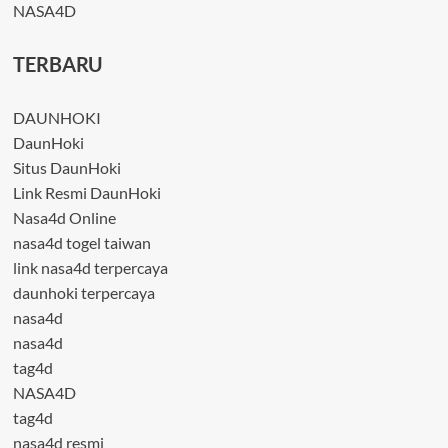
NASA4D
TERBARU
DAUNHOKI
DaunHoki
Situs DaunHoki
Link Resmi DaunHoki
Nasa4d Online
nasa4d togel taiwan
link nasa4d terpercaya
daunhoki terpercaya
nasa4d
nasa4d
tag4d
NASA4D
tag4d
nasa4d resmi