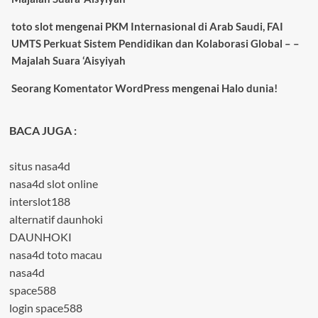
toto slot
mengenai
PKM Internasional di Arab Saudi, FAI
UMTS Perkuat Sistem Pendidikan dan Kolaborasi Global – –
Majalah Suara ‘Aisyiyah
Seorang Komentator WordPress
mengenai
Halo dunia!
BACA JUGA :
situs nasa4d
nasa4d slot online
interslot188
alternatif daunhoki
DAUNHOKI
nasa4d toto macau
nasa4d
space588
login space588