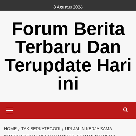
Skip
8 Agustus 2026
to
content
Forum Berita
Terbaru Dan
Terupdate Hari
ini
Primary
Menu
HOME
TAK BERKATEGORI
UPI JALIN KERJA SAMA