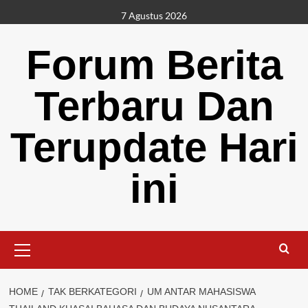
Skip
7 Agustus 2026
to
content
Forum Berita
Terbaru Dan
Terupdate Hari
ini
Primary
Menu
HOME
TAK BERKATEGORI
UM ANTAR MAHASISWA