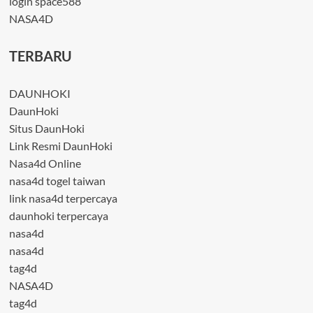
login space588
NASA4D
TERBARU
DAUNHOKI
DaunHoki
Situs DaunHoki
Link Resmi DaunHoki
Nasa4d Online
nasa4d togel taiwan
link nasa4d terpercaya
daunhoki terpercaya
nasa4d
nasa4d
tag4d
NASA4D
tag4d