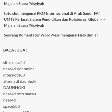
Majalah Suara ‘Aisyiyah
toto slot
mengenai
PKM Internasional di Arab Saudi, FAI
UMTS Perkuat Sistem Pendidikan dan Kolaborasi Global – –
Majalah Suara ‘Aisyiyah
Seorang Komentator WordPress
mengenai
Halo dunia!
BACA JUGA :
situs nasa4d
nasa4d slot online
interslot188
alternatif daunhoki
DAUNHOKI
nasa4d toto macau
nasa4d
space588