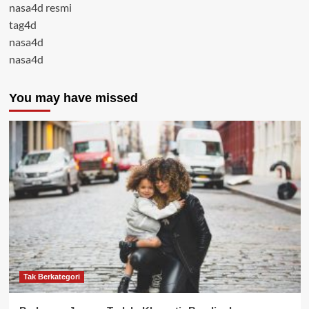
nasa4d resmi
tag4d
nasa4d
nasa4d
You may have missed
Tak Berkategori