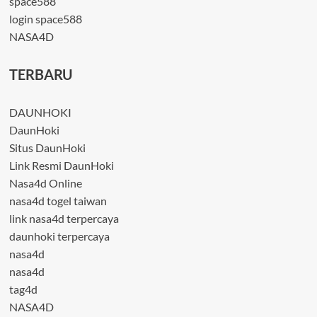
space588
login space588
NASA4D
TERBARU
DAUNHOKI
DaunHoki
Situs DaunHoki
Link Resmi DaunHoki
Nasa4d Online
nasa4d togel taiwan
link nasa4d terpercaya
daunhoki terpercaya
nasa4d
nasa4d
tag4d
NASA4D