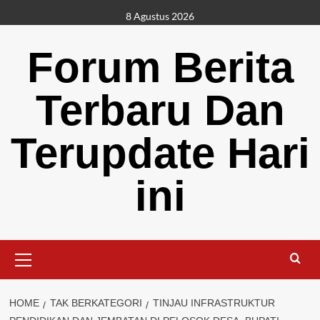
Skip
8 Agustus 2026
to
content
Forum Berita
Terbaru Dan
Terupdate Hari
ini
Primary
Menu
HOME
TAK BERKATEGORI
TINJAU INFRASTRUKTUR