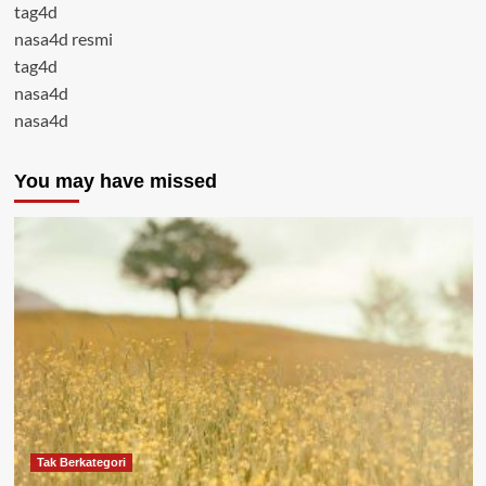
tag4d
nasa4d resmi
tag4d
nasa4d
nasa4d
You may have missed
Tak Berkategori