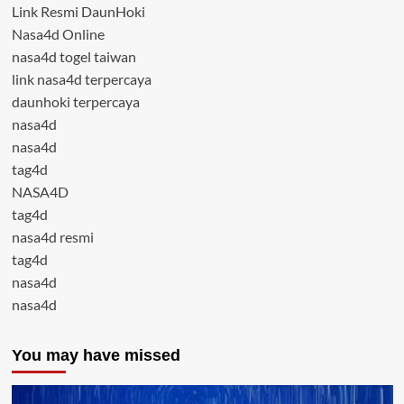
Link Resmi DaunHoki
Nasa4d Online
nasa4d togel taiwan
link nasa4d terpercaya
daunhoki terpercaya
nasa4d
nasa4d
tag4d
NASA4D
tag4d
nasa4d resmi
tag4d
nasa4d
nasa4d
You may have missed