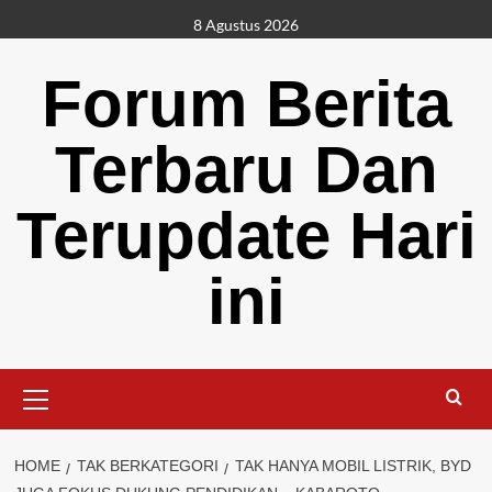
Skip
8 Agustus 2026
to
content
Forum Berita
Terbaru Dan
Terupdate Hari
ini
Primary
Menu
HOME
TAK BERKATEGORI
TAK HANYA MOBIL LISTRIK, BYD