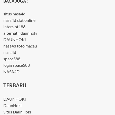
BACA JUGA :
situs nasa4d
nasa4d slot online
interslot188
alternatif daunhoki
DAUNHOKI
nasa4d toto macau
nasa4d
space588
login space588
NASA4D
TERBARU
DAUNHOKI
DaunHoki
Situs DaunHoki