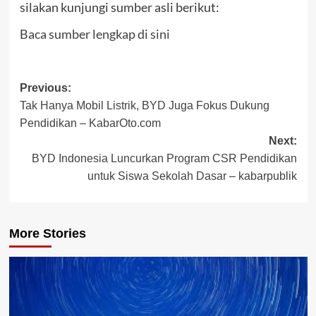
silakan kunjungi sumber asli berikut:
Baca sumber lengkap di sini
Post
Previous:
Tak Hanya Mobil Listrik, BYD Juga Fokus Dukung
navigation
Pendidikan – KabarOto.com
Next:
BYD Indonesia Luncurkan Program CSR Pendidikan
untuk Siswa Sekolah Dasar – kabarpublik
More Stories