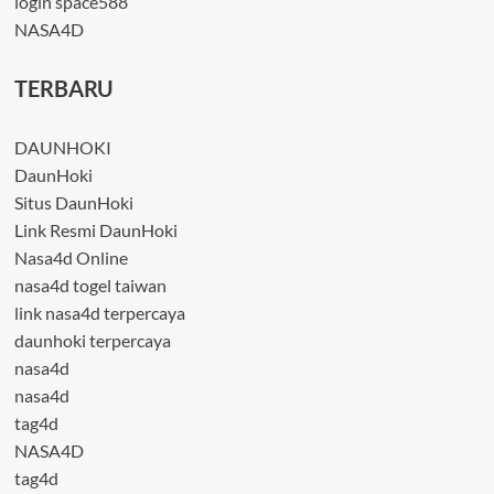
login space588
NASA4D
TERBARU
DAUNHOKI
DaunHoki
Situs DaunHoki
Link Resmi DaunHoki
Nasa4d Online
nasa4d togel taiwan
link nasa4d terpercaya
daunhoki terpercaya
nasa4d
nasa4d
tag4d
NASA4D
tag4d