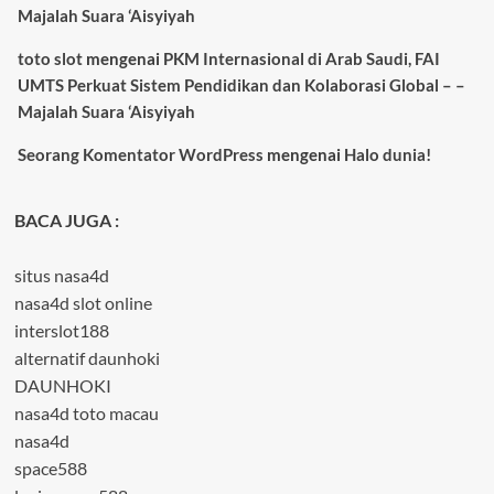
Majalah Suara ‘Aisyiyah
toto slot
mengenai
PKM Internasional di Arab Saudi, FAI
UMTS Perkuat Sistem Pendidikan dan Kolaborasi Global – –
Majalah Suara ‘Aisyiyah
Seorang Komentator WordPress
mengenai
Halo dunia!
BACA JUGA :
situs nasa4d
nasa4d slot online
interslot188
alternatif daunhoki
DAUNHOKI
nasa4d toto macau
nasa4d
space588