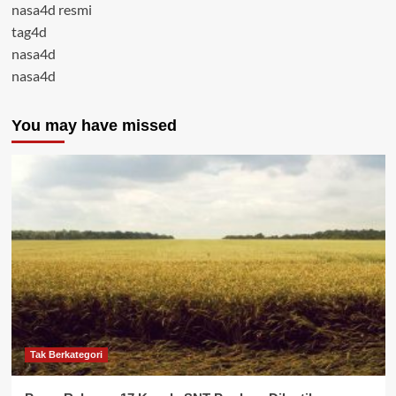
nasa4d resmi
tag4d
nasa4d
nasa4d
You may have missed
Tak Berkategori