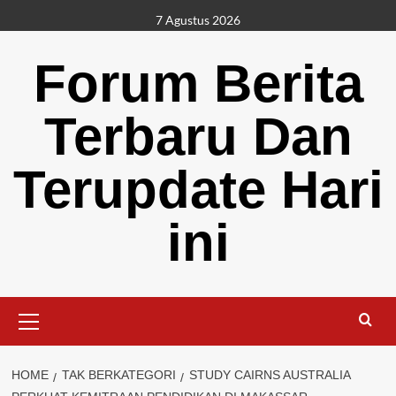
Skip
7 Agustus 2026
to
content
Forum Berita
Terbaru Dan
Terupdate Hari
ini
Primary
Menu
HOME
TAK BERKATEGORI
STUDY CAIRNS AUSTRALIA