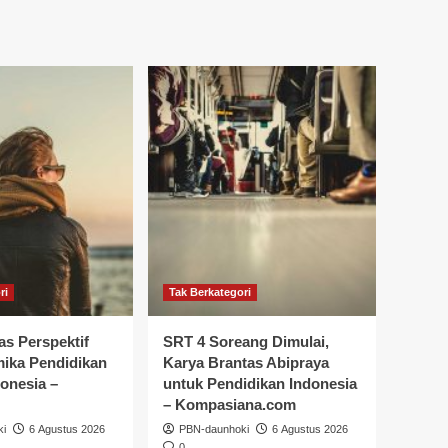
ri
Tak Berkategori
as Perspektif
SRT 4 Soreang Dimulai,
mika Pendidikan
Karya Brantas Abipraya
donesia –
untuk Pendidikan Indonesia
– Kompasiana.com
ki
6 Agustus 2026
PBN-daunhoki
6 Agustus 2026
0