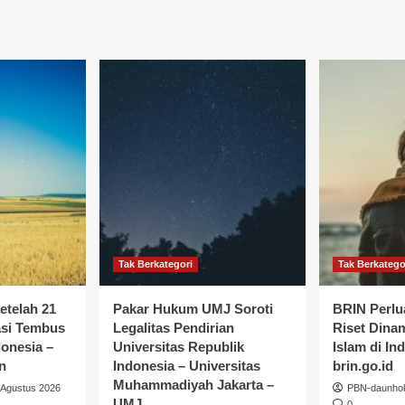
Tak Berkategori
Tak Berkatego
etelah 21
Pakar Hukum UMJ Soroti
BRIN Perlu
asi Tembus
Legalitas Pendirian
Riset Dina
donesia –
Universitas Republik
Islam di In
n
Indonesia – Universitas
brin.go.id
Muhammadiyah Jakarta –
 Agustus 2026
PBN-daunho
UMJ
0