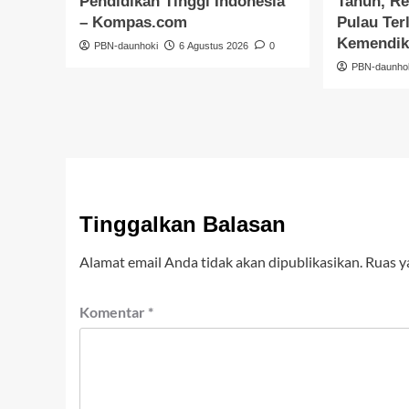
Pendidikan Tinggi Indonesia
Tahun, Re
– Kompas.com
Pulau Ter
Kemendi
PBN-daunhoki
6 Agustus 2026
0
PBN-daunho
Tinggalkan Balasan
Alamat email Anda tidak akan dipublikasikan.
Ruas y
Komentar
*