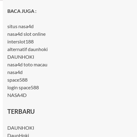
BACA JUGA :
situs nasa4d
nasa4d slot online
interslot188
alternatif daunhoki
DAUNHOKI
nasa4d toto macau
nasa4d
space588
login space588
NASA4D
TERBARU
DAUNHOKI
DaunHoki