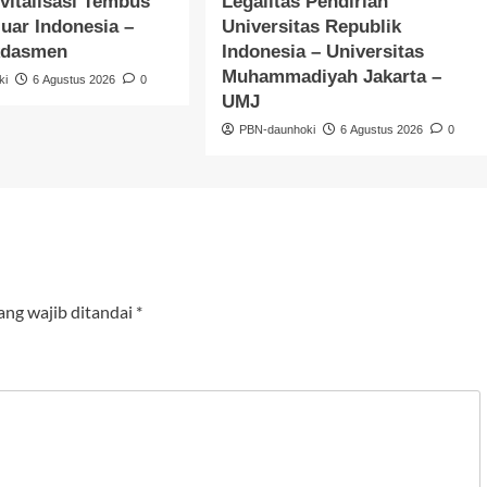
vitalisasi Tembus
Legalitas Pendirian
luar Indonesia –
Universitas Republik
kdasmen
Indonesia – Universitas
Muhammadiyah Jakarta –
ki
6 Agustus 2026
0
UMJ
PBN-daunhoki
6 Agustus 2026
0
ang wajib ditandai
*