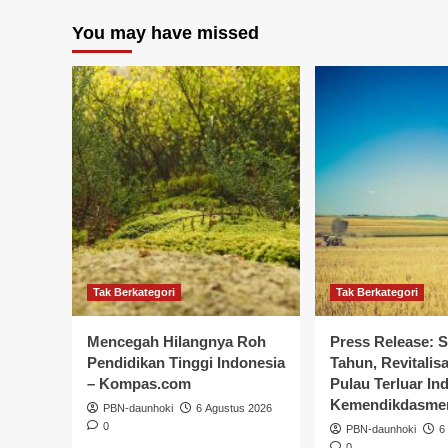
You may have missed
Tak Berkategori
Tak Berkategori
Mencegah Hilangnya Roh
Press Release: S
Pendidikan Tinggi Indonesia
Tahun, Revitalis
– Kompas.com
Pulau Terluar In
Kemendikdasme
PBN-daunhoki
6 Agustus 2026
0
PBN-daunhoki
6
0