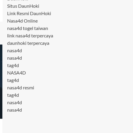
Situs DaunHoki
Link Resmi DaunHoki
Nasa4d Online
nasa4d togel taiwan
link nasa4d terpercaya
daunhoki terpercaya
nasa4d
nasa4d
tag4d
NASA4D
tag4d
nasa4d resmi
tag4d
nasa4d
nasa4d