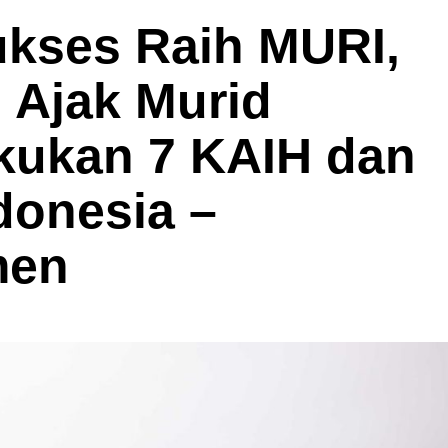
ukses Raih MURI,
Ajak Murid
ukan 7 KAIH dan
ndonesia –
men