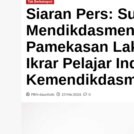
Tak Berkategori
Siaran Pers: S
Mendikdasmen 
Pamekasan Lak
Ikrar Pelajar I
Kemendikdas
PBN-daunhoki
25 Mei 2026
0