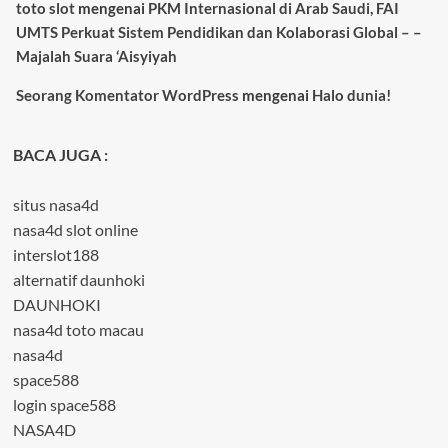
toto slot
mengenai
PKM Internasional di Arab Saudi, FAI
UMTS Perkuat Sistem Pendidikan dan Kolaborasi Global – –
Majalah Suara ‘Aisyiyah
Seorang Komentator WordPress
mengenai
Halo dunia!
BACA JUGA :
situs nasa4d
nasa4d slot online
interslot188
alternatif daunhoki
DAUNHOKI
nasa4d toto macau
nasa4d
space588
login space588
NASA4D