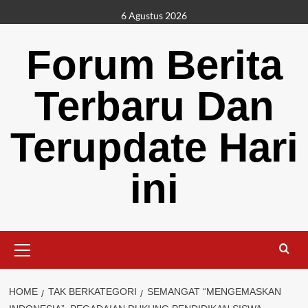
Skip
6 Agustus 2026
to
content
Forum Berita
Terbaru Dan
Terupdate Hari
ini
Primary
Menu
HOME
TAK BERKATEGORI
SEMANGAT “MENGEMASKAN