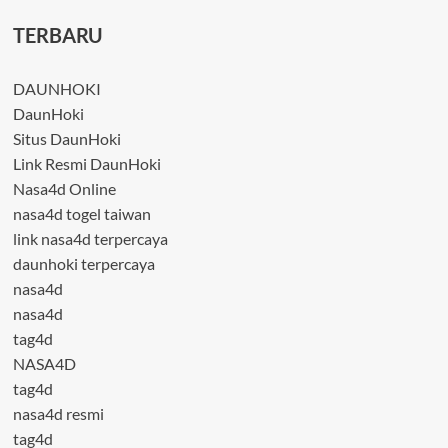
TERBARU
DAUNHOKI
DaunHoki
Situs DaunHoki
Link Resmi DaunHoki
Nasa4d Online
nasa4d togel taiwan
link nasa4d terpercaya
daunhoki terpercaya
nasa4d
nasa4d
tag4d
NASA4D
tag4d
nasa4d resmi
tag4d