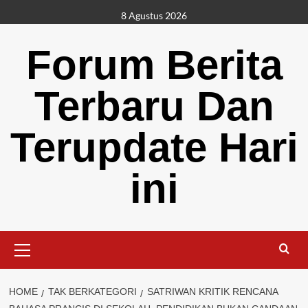
Skip
8 Agustus 2026
to
content
Forum Berita
Terbaru Dan
Terupdate Hari
ini
Primary
Menu
HOME
TAK BERKATEGORI
SATRIWAN KRITIK RENCANA