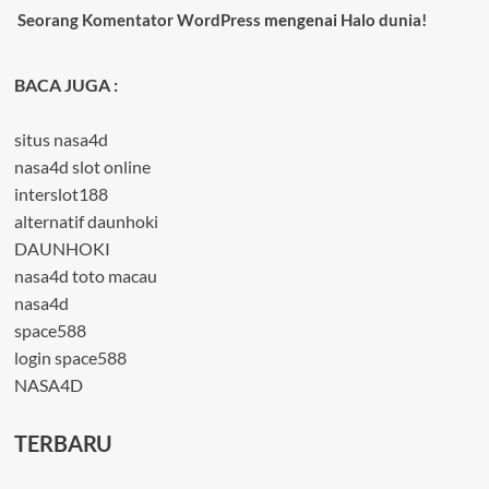
Seorang Komentator WordPress
mengenai
Halo dunia!
BACA JUGA :
situs nasa4d
nasa4d slot online
interslot188
alternatif daunhoki
DAUNHOKI
nasa4d toto macau
nasa4d
space588
login space588
NASA4D
TERBARU