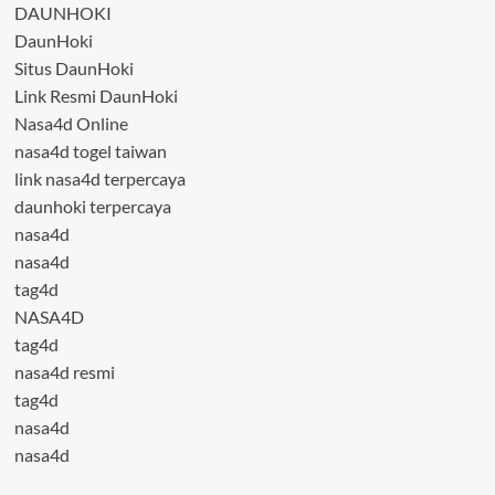
DAUNHOKI
DaunHoki
Situs DaunHoki
Link Resmi DaunHoki
Nasa4d Online
nasa4d togel taiwan
link nasa4d terpercaya
daunhoki terpercaya
nasa4d
nasa4d
tag4d
NASA4D
tag4d
nasa4d resmi
tag4d
nasa4d
nasa4d