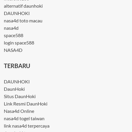
alternatif daunhoki
DAUNHOKI
nasa4d toto macau
nasa4d
space588
login space588
NASA4D
TERBARU
DAUNHOKI
DaunHoki
Situs DaunHoki
Link Resmi DaunHoki
Nasa4d Online
nasa4d togel taiwan
link nasa4d terpercaya