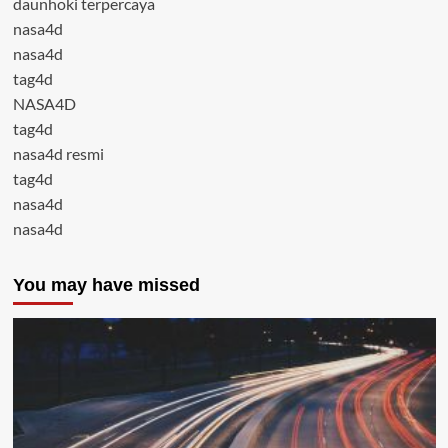
daunhoki terpercaya
nasa4d
nasa4d
tag4d
NASA4D
tag4d
nasa4d resmi
tag4d
nasa4d
nasa4d
You may have missed