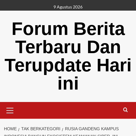
Skip
9 Agustus 2026
to
content
Forum Berita
Terbaru Dan
Terupdate Hari
ini
Primary
Menu
HOME
TAK BERKATEGORI
RUSIA GANDENG KAMPUS