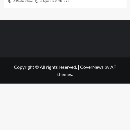
PBN-daunhoki
9 Agustus 2026
0
Copyright © All rights reserved.
|
CoverNews
by AF
themes.