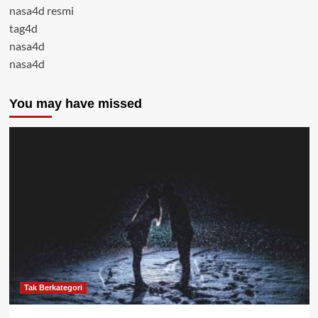
nasa4d resmi
tag4d
nasa4d
nasa4d
You may have missed
Tak Berkategori