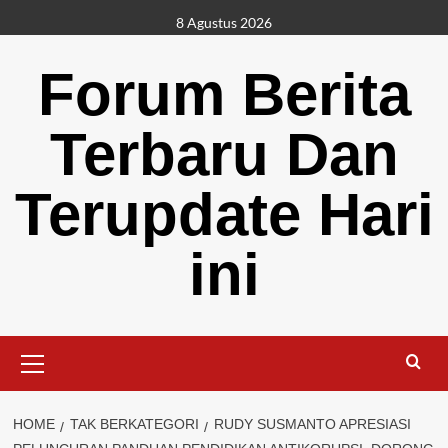
Skip
8 Agustus 2026
to
content
Forum Berita
Terbaru Dan
Terupdate Hari
ini
Primary
Menu
HOME
TAK BERKATEGORI
RUDY SUSMANTO APRESIASI