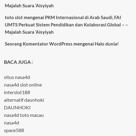
Majalah Suara ‘Aisyiyah
toto slot
mengenai
PKM Internasional di Arab Saudi, FAI
UMTS Perkuat Sistem Pendidikan dan Kolaborasi Global – –
Majalah Suara ‘Aisyiyah
Seorang Komentator WordPress
mengenai
Halo dunia!
BACA JUGA :
situs nasa4d
nasa4d slot online
interslot188
alternatif daunhoki
DAUNHOKI
nasa4d toto macau
nasa4d
space588