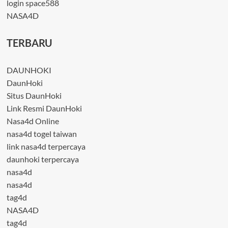
login space588
NASA4D
TERBARU
DAUNHOKI
DaunHoki
Situs DaunHoki
Link Resmi DaunHoki
Nasa4d Online
nasa4d togel taiwan
link nasa4d terpercaya
daunhoki terpercaya
nasa4d
nasa4d
tag4d
NASA4D
tag4d