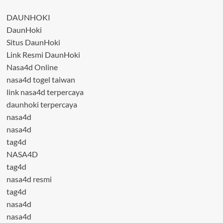
DAUNHOKI
DaunHoki
Situs DaunHoki
Link Resmi DaunHoki
Nasa4d Online
nasa4d togel taiwan
link nasa4d terpercaya
daunhoki terpercaya
nasa4d
nasa4d
tag4d
NASA4D
tag4d
nasa4d resmi
tag4d
nasa4d
nasa4d