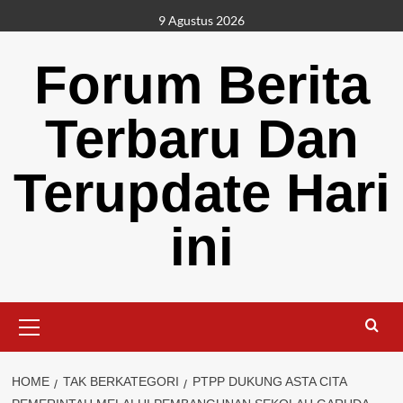
Skip
9 Agustus 2026
to
content
Forum Berita
Terbaru Dan
Terupdate Hari
ini
Primary
Menu
HOME
TAK BERKATEGORI
PTPP DUKUNG ASTA CITA