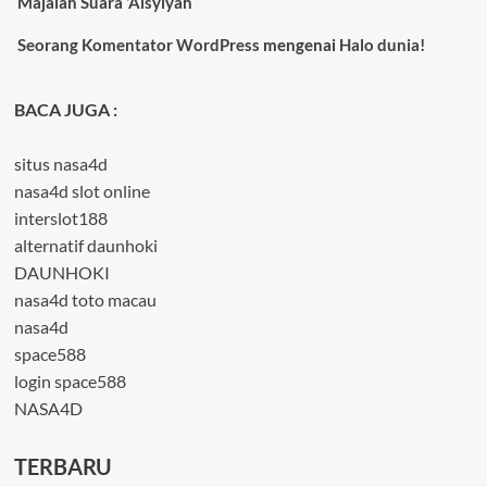
Majalah Suara ‘Aisyiyah
Seorang Komentator WordPress
mengenai
Halo dunia!
BACA JUGA :
situs nasa4d
nasa4d slot online
interslot188
alternatif daunhoki
DAUNHOKI
nasa4d toto macau
nasa4d
space588
login space588
NASA4D
TERBARU