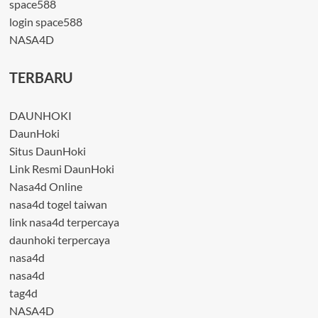
space588
login space588
NASA4D
TERBARU
DAUNHOKI
DaunHoki
Situs DaunHoki
Link Resmi DaunHoki
Nasa4d Online
nasa4d togel taiwan
link nasa4d terpercaya
daunhoki terpercaya
nasa4d
nasa4d
tag4d
NASA4D