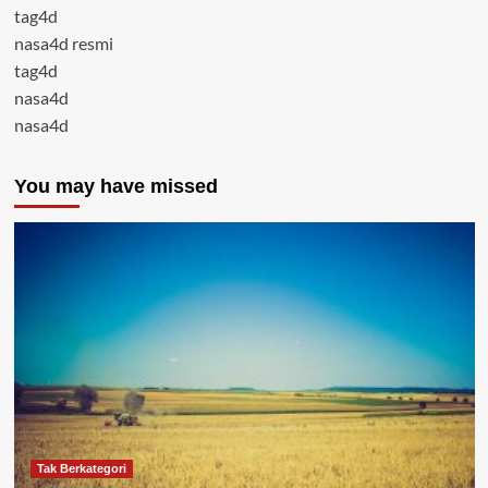
tag4d
nasa4d resmi
tag4d
nasa4d
nasa4d
You may have missed
Tak Berkategori