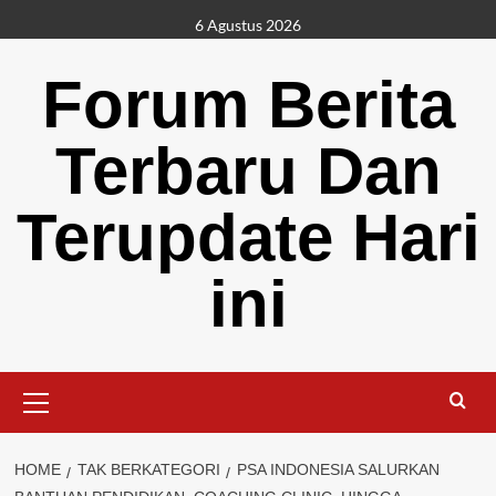
Skip
6 Agustus 2026
to
content
Forum Berita
Terbaru Dan
Terupdate Hari
ini
Primary
Menu
HOME
TAK BERKATEGORI
PSA INDONESIA SALURKAN