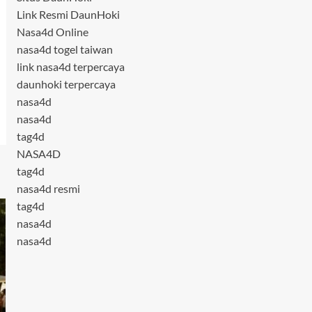
Link Resmi DaunHoki
Nasa4d Online
nasa4d togel taiwan
link nasa4d terpercaya
daunhoki terpercaya
nasa4d
nasa4d
tag4d
NASA4D
tag4d
nasa4d resmi
tag4d
nasa4d
nasa4d