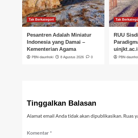
Tak Berkategori
Tak Berkatego
Pesantren Adalah Miniatur
RUU Sisd
Indonesia yang Damai –
Paradigma
Kementerian Agama
uinjkt.ac.
PBN-daunhoki
8 Agustus 2026
0
PBN-daunho
Tinggalkan Balasan
Alamat email Anda tidak akan dipublikasikan.
Ruas y
Komentar
*