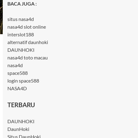
BACA JUGA :
situs nasa4d
nasa4d slot online
interslot188
alternatif daunhoki
DAUNHOKI
nasa4d toto macau
nasa4d
space588
login space588
NASA4D
TERBARU
DAUNHOKI
DaunHoki
Situs DaunHoki