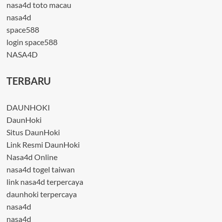
nasa4d toto macau
nasa4d
space588
login space588
NASA4D
TERBARU
DAUNHOKI
DaunHoki
Situs DaunHoki
Link Resmi DaunHoki
Nasa4d Online
nasa4d togel taiwan
link nasa4d terpercaya
daunhoki terpercaya
nasa4d
nasa4d