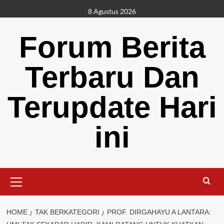
Skip
8 Agustus 2026
to
content
Forum Berita
Terbaru Dan
Terupdate Hari
ini
Primary
Menu
HOME
TAK BERKATEGORI
PROF. DIRGAHAYU A LANTARA: