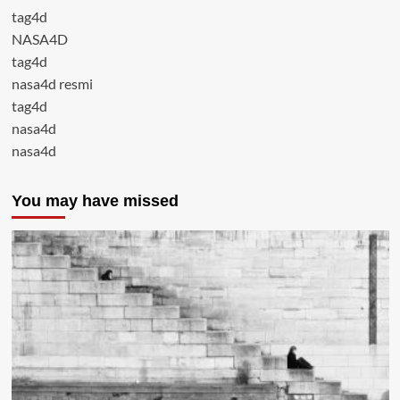
tag4d
NASA4D
tag4d
nasa4d resmi
tag4d
nasa4d
nasa4d
You may have missed