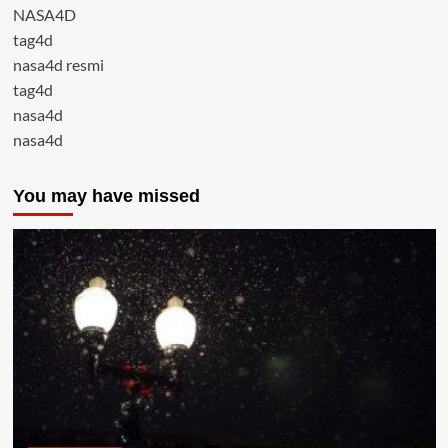
NASA4D
tag4d
nasa4d resmi
tag4d
nasa4d
nasa4d
You may have missed