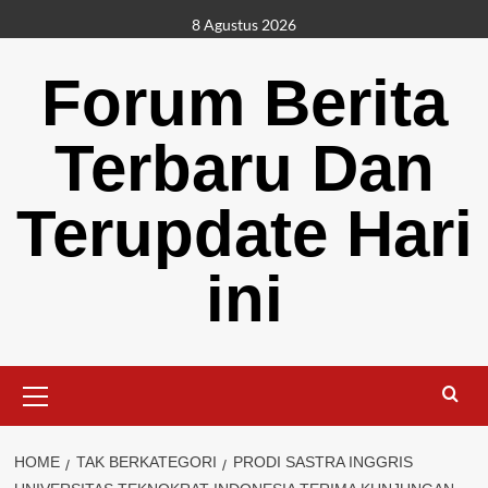
Skip
8 Agustus 2026
to
content
Forum Berita
Terbaru Dan
Terupdate Hari
ini
Primary
Menu
HOME
TAK BERKATEGORI
PRODI SASTRA INGGRIS