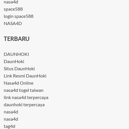
nasa4d
space588
login space588
NASA4D
TERBARU
DAUNHOKI
DaunHoki
Situs DaunHoki
Link Resmi DaunHoki
Nasa4d Online
nasa4d togel taiwan
link nasa4d terpercaya
daunhoki terpercaya
nasa4d
nasa4d
tag4d