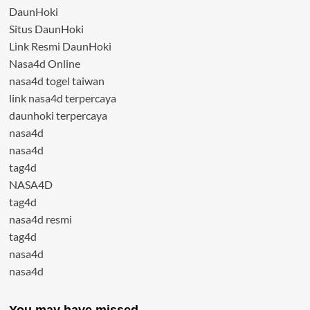
DaunHoki
Situs DaunHoki
Link Resmi DaunHoki
Nasa4d Online
nasa4d togel taiwan
link nasa4d terpercaya
daunhoki terpercaya
nasa4d
nasa4d
tag4d
NASA4D
tag4d
nasa4d resmi
tag4d
nasa4d
nasa4d
You may have missed