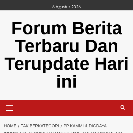
Skip
6 Agustus 2026
to
content
Forum Berita
Terbaru Dan
Terupdate Hari
ini
Primary
Menu
HOME
TAK BERKATEGORI
PP KAMMI & DIGDAYA