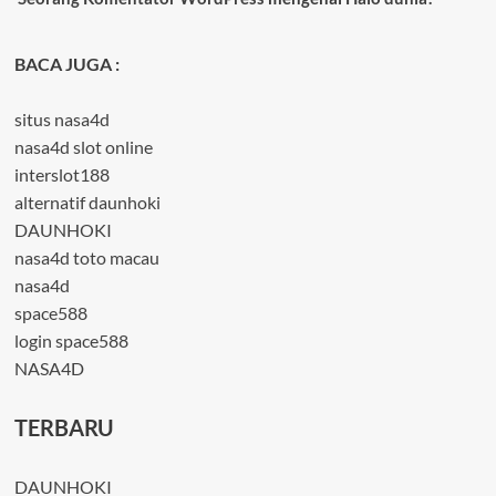
BACA JUGA :
situs nasa4d
nasa4d slot online
interslot188
alternatif daunhoki
DAUNHOKI
nasa4d toto macau
nasa4d
space588
login space588
NASA4D
TERBARU
DAUNHOKI