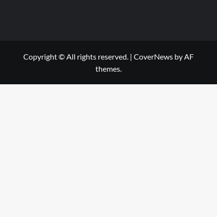
Copyright © All rights reserved.
|
CoverNews
by AF
themes.