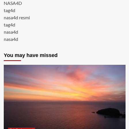
NASA4D
tag4d
nasa4d resmi
tag4d
nasa4d
nasa4d
You may have missed