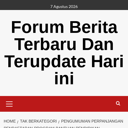
Skip
7 Agustus 2026
to
content
Forum Berita
Terbaru Dan
Terupdate Hari
ini
Primary
Menu
HOME
TAK BERKATEGORI
PENGUMUMAN PERPANJANGAN