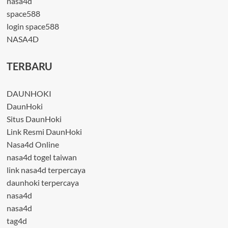
nasa4d
space588
login space588
NASA4D
TERBARU
DAUNHOKI
DaunHoki
Situs DaunHoki
Link Resmi DaunHoki
Nasa4d Online
nasa4d togel taiwan
link nasa4d terpercaya
daunhoki terpercaya
nasa4d
nasa4d
tag4d