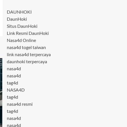
DAUNHOKI
DaunHoki
Situs DaunHoki
Link Resmi DaunHoki
Nasa4d Online
nasa4d togel taiwan
link nasa4d terpercaya
daunhoki terpercaya
nasa4d
nasa4d
tag4d
NASA4D
tag4d
nasa4d resmi
tag4d
nasa4d
nasa4d