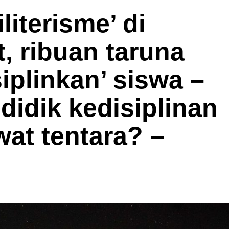
literisme’ di
, ribuan taruna
iplinkan’ siswa –
idik kedisiplinan
wat tentara? –