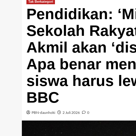
Tak Berkategori
Pendidikan: ‘Mi
Sekolah Rakyat
Akmil akan ‘dis
Apa benar mend
siswa harus le
BBC
PBN-daunhoki
2 Juli 2026
0