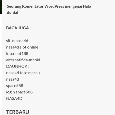
Seorang Komentator WordPress
mengenai
Halo
dunia!
BACA JUGA :
situs nasa4d
nasa4d slot online
interslot188
alternatif daunhoki
DAUNHOKI
nasa4d toto macau
nasa4d
space588
login space588
NASA4D
TERBARU