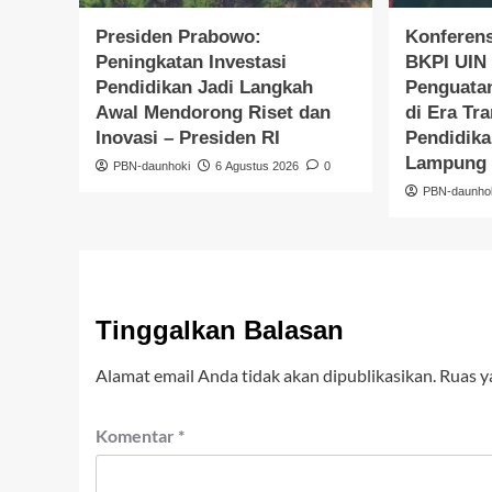
Presiden Prabowo:
Konferens
Peningkatan Investasi
BKPI UIN 
Pendidikan Jadi Langkah
Penguata
Awal Mendorong Riset dan
di Era Tr
Inovasi – Presiden RI
Pendidika
Lampung
PBN-daunhoki
6 Agustus 2026
0
PBN-daunho
Tinggalkan Balasan
Alamat email Anda tidak akan dipublikasikan.
Ruas y
Komentar
*