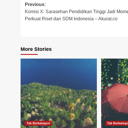
Post
Previous:
Komisi X: Sarasehan Pendidikan Tinggi Jadi Mom
navigation
Perkuat Riset dan SDM Indonesia – Akurat.co
More Stories
Tak Berkategori
Tak Berkatego