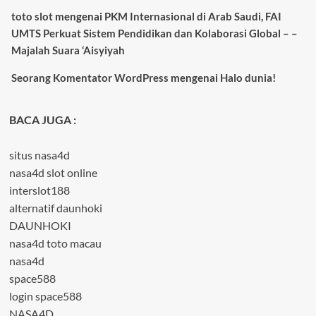
toto slot
mengenai
PKM Internasional di Arab Saudi, FAI
UMTS Perkuat Sistem Pendidikan dan Kolaborasi Global – –
Majalah Suara ‘Aisyiyah
Seorang Komentator WordPress
mengenai
Halo dunia!
BACA JUGA :
situs nasa4d
nasa4d slot online
interslot188
alternatif daunhoki
DAUNHOKI
nasa4d toto macau
nasa4d
space588
login space588
NASA4D