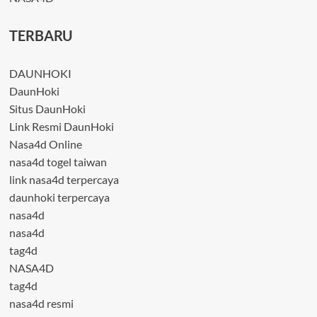
TERBARU
DAUNHOKI
DaunHoki
Situs DaunHoki
Link Resmi DaunHoki
Nasa4d Online
nasa4d togel taiwan
link nasa4d terpercaya
daunhoki terpercaya
nasa4d
nasa4d
tag4d
NASA4D
tag4d
nasa4d resmi