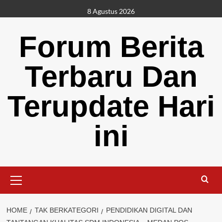
Skip
8 Agustus 2026
to
content
Forum Berita
Terbaru Dan
Terupdate Hari
ini
Primary
Menu
HOME
TAK BERKATEGORI
PENDIDIKAN DIGITAL DAN