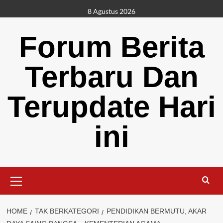
Skip
8 Agustus 2026
to
content
Forum Berita
Terbaru Dan
Terupdate Hari
ini
Primary
Menu
HOME
TAK BERKATEGORI
PENDIDIKAN BERMUTU, AKAR