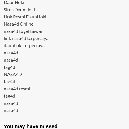
DaunHoki
Situs DaunHoki
Link Resmi DaunHoki
Nasa4d Online
nasa4d togel taiwan
link nasa4d terpercaya
daunhoki terpercaya
nasa4d
nasa4d
tag4d
NASA4D
tag4d
nasa4d resmi
tag4d
nasa4d
nasa4d
You may have missed