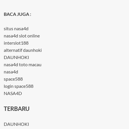
BACA JUGA :
situs nasa4d
nasa4d slot online
interslot188
alternatif daunhoki
DAUNHOKI
nasa4d toto macau
nasa4d
space588
login space588
NASA4D
TERBARU
DAUNHOKI