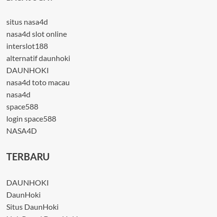
situs nasa4d
nasa4d slot online
interslot188
alternatif daunhoki
DAUNHOKI
nasa4d toto macau
nasa4d
space588
login space588
NASA4D
TERBARU
DAUNHOKI
DaunHoki
Situs DaunHoki