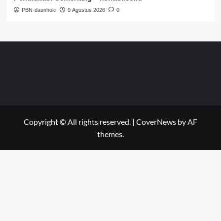
PBN-daunhoki
9 Agustus 2026
0
Copyright © All rights reserved.
|
CoverNews
by AF
themes.