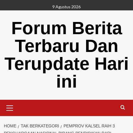
Skip
9 Agustus 2026
to
content
Forum Berita
Terbaru Dan
Terupdate Hari
ini
Primary
Menu
HOME
TAK BERKATEGORI
PEMPROV KALSEL RAIH 3