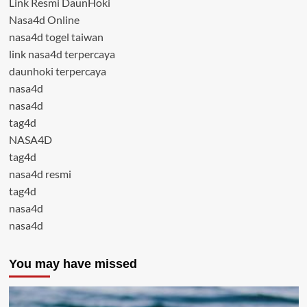
Link Resmi DaunHoki
Nasa4d Online
nasa4d togel taiwan
link nasa4d terpercaya
daunhoki terpercaya
nasa4d
nasa4d
tag4d
NASA4D
tag4d
nasa4d resmi
tag4d
nasa4d
nasa4d
You may have missed