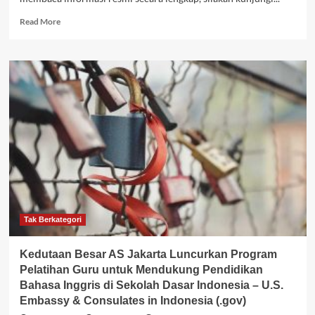
(.gov)
Read
Read More
more
about
Kedutaan
Besar
AS
Jakarta
Luncurkan
Program
Pelatihan
Guru
untuk
Mendukung
Pendidikan
Bahasa
Inggris
Tak Berkategori
di
Sekolah
Kedutaan Besar AS Jakarta Luncurkan Program
Dasar
Pelatihan Guru untuk Mendukung Pendidikan
Indonesia
Bahasa Inggris di Sekolah Dasar Indonesia – U.S.
–
Embassy & Consulates in Indonesia (.gov)
U.S.
Embassy