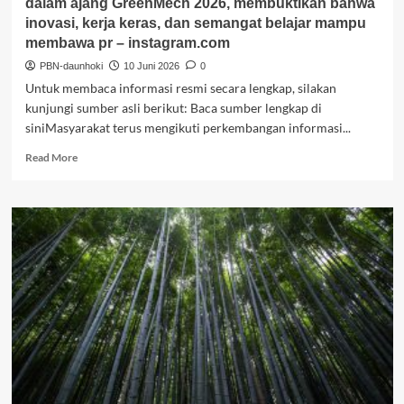
dalam ajang GreenMech 2026, membuktikan bahwa
inovasi, kerja keras, dan semangat belajar mampu
membawa pr – instagram.com
PBN-daunhoki
10 Juni 2026
0
Untuk membaca informasi resmi secara lengkap, silakan
kunjungi sumber asli berikut: Baca sumber lengkap di
siniMasyarakat terus mengikuti perkembangan informasi...
Read
Read More
more
about
🌟
Prestasi
membanggakan
kembali
ditorehkan
Sekolah
Nanyang
Zhi
Hui!
🌟
Deretan
siswa