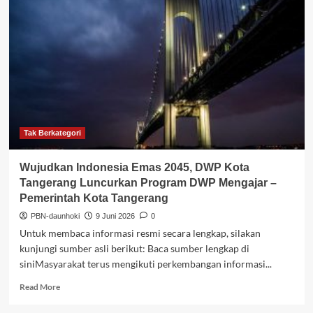
AS
Jakarta
Luncurkan
Program
Pelatihan
Guru
untuk
Mendukung
Pendidikan
Bahasa
Inggris
Tak Berkategori
di
Sekolah
Wujudkan Indonesia Emas 2045, DWP Kota
Dasar
Tangerang Luncurkan Program DWP Mengajar –
Indonesia
Pemerintah Kota Tangerang
–
U.S.
PBN-daunhoki
9 Juni 2026
0
Embassy
Untuk membaca informasi resmi secara lengkap, silakan
&
kunjungi sumber asli berikut: Baca sumber lengkap di
Consulates
siniMasyarakat terus mengikuti perkembangan informasi...
in
Indonesia
Read
Read More
(.gov)
more
about