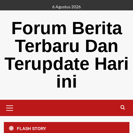
Skip
6 Agustus 2026
to
content
Forum Berita
Terbaru Dan
Terupdate Hari
ini
Primary
Menu
FLASH STORY