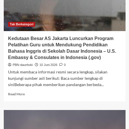
untuk
Mendukung
Pendidikan
Bahasa
Inggris
Tak Berkategori
di
Sekolah
Kedutaan Besar AS Jakarta Luncurkan Program
Dasar
Pelatihan Guru untuk Mendukung Pendidikan
Indonesia
Bahasa Inggris di Sekolah Dasar Indonesia – U.S.
–
Embassy & Consulates in Indonesia (.gov)
U.S.
Embassy
PBN-daunhoki
10 Juni 2026
0
&
Untuk membaca informasi resmi secara lengkap, silakan
Consulates
kunjungi sumber asli berikut: Baca sumber lengkap di
in
siniBeberapa pihak memberikan pandangan berbeda...
Indonesia
(.gov)
Read
Read More
more
about
Kedutaan
Besar
AS
Jakarta