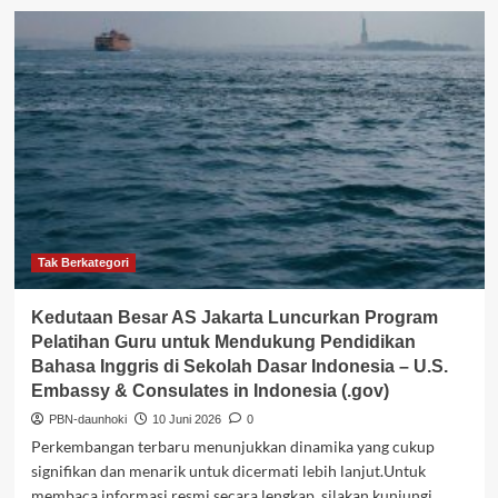
Kedutaan
Besar
AS
Jakarta
Luncurkan
Program
Pelatihan
Guru
untuk
Mendukung
Pendidikan
Bahasa
Inggris
Tak Berkategori
di
Sekolah
Kedutaan Besar AS Jakarta Luncurkan Program
Dasar
Pelatihan Guru untuk Mendukung Pendidikan
Indonesia
Bahasa Inggris di Sekolah Dasar Indonesia – U.S.
–
Embassy & Consulates in Indonesia (.gov)
U.S.
Embassy
PBN-daunhoki
10 Juni 2026
0
&
Perkembangan terbaru menunjukkan dinamika yang cukup
Consulates
signifikan dan menarik untuk dicermati lebih lanjut.Untuk
in
membaca informasi resmi secara lengkap, silakan kunjungi...
Indonesia