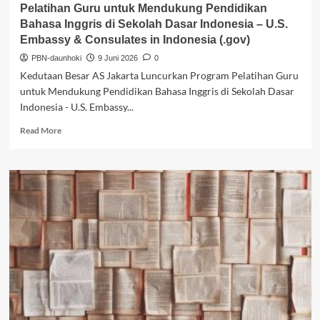
Pelatihan Guru untuk Mendukung Pendidikan
Indonesia
Bahasa Inggris di Sekolah Dasar Indonesia – U.S.
–
Embassy & Consulates in Indonesia (.gov)
U.S.
Embassy
PBN-daunhoki
9 Juni 2026
0
&
Kedutaan Besar AS Jakarta Luncurkan Program Pelatihan Guru
Consulates
untuk Mendukung Pendidikan Bahasa Inggris di Sekolah Dasar
in
Indonesia - U.S. Embassy...
Indonesia
(.gov)
Read
Read More
more
about
Kedutaan
Besar
AS
Jakarta
Luncurkan
Program
Pelatihan
Guru
untuk
Mendukung
Pendidikan
Bahasa