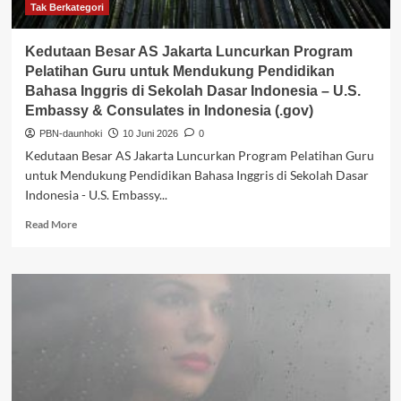
berbakat
Tak Berkategori
berhasil
mengharumkan
Kedutaan Besar AS Jakarta Luncurkan Program
nama
Pelatihan Guru untuk Mendukung Pendidikan
sekolah
Bahasa Inggris di Sekolah Dasar Indonesia – U.S.
dalam
Embassy & Consulates in Indonesia (.gov)
ajang
GreenMech
PBN-daunhoki
10 Juni 2026
0
2026,
Kedutaan Besar AS Jakarta Luncurkan Program Pelatihan Guru
membuktikan
untuk Mendukung Pendidikan Bahasa Inggris di Sekolah Dasar
bahwa
Indonesia - U.S. Embassy...
inovasi,
kerja
Read
Read More
keras,
more
dan
about
semangat
Kedutaan
belajar
Besar
mampu
AS
membawa
Jakarta
pr
Luncurkan
–
Program
instagram.com
Pelatihan
Guru