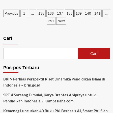
Wujudkan
Indonesia
Paginasi
…
138
…
Previous
1
135
136
137
139
140
141
Emas
2045,
pos
291
Next
DWP
Kota
Tangerang
Cari
Luncurkan
Program
DWP
Mengajar
Cari
–
Pemerintah
Kota
Pos-pos Terbaru
Tangerang
BRIN Perluas Perspektif Riset Dinamika Pendidikan Islam di
Indonesia – brin.go.id
SRT 4 Soreang Dimulai, Karya Brantas Abipraya untuk
Pendidikan Indonesia – Kompasiana.com
Kemenag Luncurkan 40 Buku PAI Berbasis AI, Smart PAI Siap