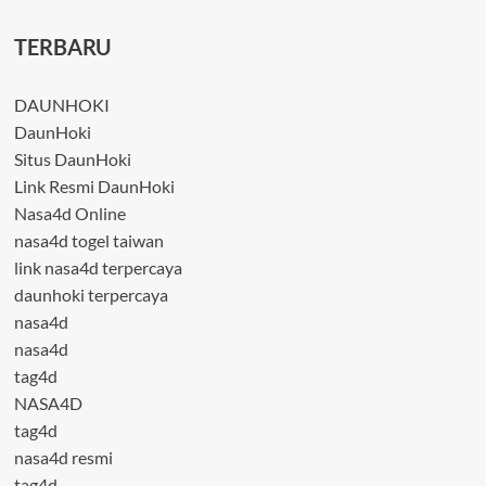
TERBARU
DAUNHOKI
DaunHoki
Situs DaunHoki
Link Resmi DaunHoki
Nasa4d Online
nasa4d togel taiwan
link nasa4d terpercaya
daunhoki terpercaya
nasa4d
nasa4d
tag4d
NASA4D
tag4d
nasa4d resmi
tag4d