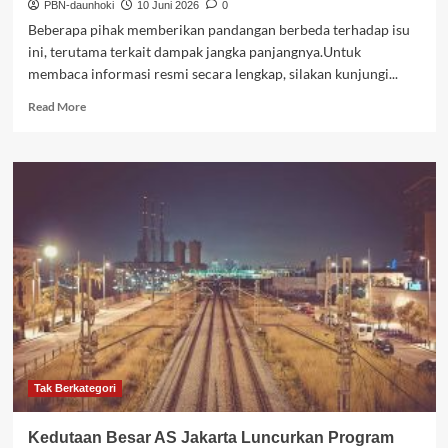
PBN-daunhoki
10 Juni 2026
0
&
Beberapa pihak memberikan pandangan berbeda terhadap isu
Consulates
ini, terutama terkait dampak jangka panjangnya.Untuk
in
membaca informasi resmi secara lengkap, silakan kunjungi...
Indonesia
(.gov)
Read
Read More
more
about
Kedutaan
Besar
AS
Jakarta
Luncurkan
Program
Pelatihan
Guru
untuk
Mendukung
Pendidikan
Bahasa
Inggris
Tak Berkategori
di
Sekolah
Kedutaan Besar AS Jakarta Luncurkan Program
Dasar