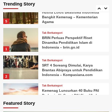
Tak Berkategori
Trending Story
Berbekal Hafalan 20 Juz, Aisyah
Husna Lolos Beasiswa Indonesia
Bangkit Kemenag – Kementerian
5
Agama
Tak Berkategori
BRIN Perluas Perspektif Riset
Dinamika Pendidikan Islam di
Indonesia – brin.go.id
1
Tak Berkategori
SRT 4 Soreang Dimulai, Karya
Brantas Abipraya untuk Pendidikan
Indonesia – Kompasiana.com
2
Tak Berkategori
Kemenag Luncurkan 40 Buku PAI
Berbasis AI, Smart PAI Siap Ubah
Cara Belajar Pendidikan Agama di
Featured Story
3
Indonesia – rentak.id