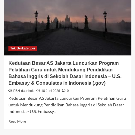
Luncurkan
Program
Pelatihan
Guru
untuk
Mendukung
Pendidikan
Bahasa
Inggris
Tak Berkategori
di
Sekolah
Kedutaan Besar AS Jakarta Luncurkan Program
Dasar
Pelatihan Guru untuk Mendukung Pendidikan
Indonesia
Bahasa Inggris di Sekolah Dasar Indonesia – U.S.
–
Embassy & Consulates in Indonesia (.gov)
U.S.
Embassy
PBN-daunhoki
10 Juni 2026
0
&
Kedutaan Besar AS Jakarta Luncurkan Program Pelatihan Guru
Consulates
untuk Mendukung Pendidikan Bahasa Inggris di Sekolah Dasar
in
Indonesia - U.S. Embassy...
Indonesia
(.gov)
Read
Read More
more
about