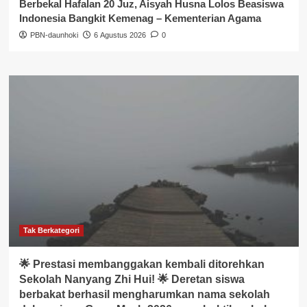
Berbekal Hafalan 20 Juz, Aisyah Husna Lolos Beasiswa
Indonesia Bangkit Kemenag – Kementerian Agama
PBN-daunhoki
6 Agustus 2026
0
Tak Berkategori
🌟 Prestasi membanggakan kembali ditorehkan
Sekolah Nanyang Zhi Hui! 🌟 Deretan siswa
berbakat berhasil mengharumkan nama sekolah