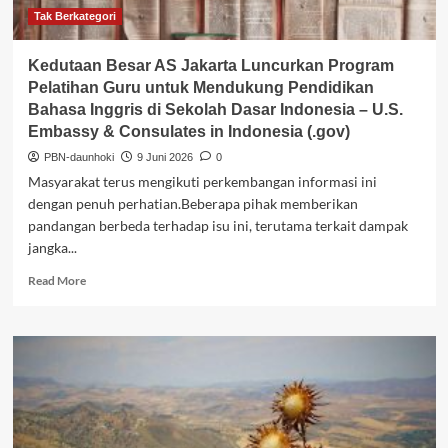
Inggris
Tak Berkategori
di
Sekolah
Kedutaan Besar AS Jakarta Luncurkan Program
Dasar
Pelatihan Guru untuk Mendukung Pendidikan
Indonesia
Bahasa Inggris di Sekolah Dasar Indonesia – U.S.
–
Embassy & Consulates in Indonesia (.gov)
U.S.
Embassy
PBN-daunhoki
9 Juni 2026
0
&
Masyarakat terus mengikuti perkembangan informasi ini
Consulates
dengan penuh perhatian.Beberapa pihak memberikan
in
pandangan berbeda terhadap isu ini, terutama terkait dampak
Indonesia
(.gov)
jangka...
Read
Read More
more
about
Kedutaan
Besar
AS
Jakarta
Luncurkan
Program