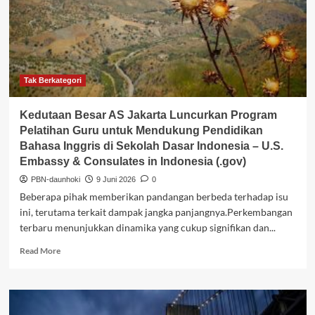
Pelatihan
Guru
untuk
Mendukung
Pendidikan
Bahasa
Inggris
Tak Berkategori
di
Sekolah
Kedutaan Besar AS Jakarta Luncurkan Program
Dasar
Pelatihan Guru untuk Mendukung Pendidikan
Indonesia
Bahasa Inggris di Sekolah Dasar Indonesia – U.S.
–
Embassy & Consulates in Indonesia (.gov)
U.S.
Embassy
PBN-daunhoki
9 Juni 2026
0
&
Beberapa pihak memberikan pandangan berbeda terhadap isu
Consulates
ini, terutama terkait dampak jangka panjangnya.Perkembangan
in
terbaru menunjukkan dinamika yang cukup signifikan dan...
Indonesia
(.gov)
Read
Read More
more
about
Kedutaan
Besar