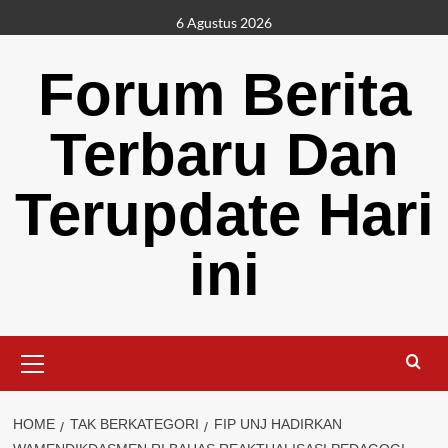
Skip
6 Agustus 2026
to
content
Forum Berita
Terbaru Dan
Terupdate Hari
ini
Primary
Menu
HOME
TAK BERKATEGORI
FIP UNJ HADIRKAN