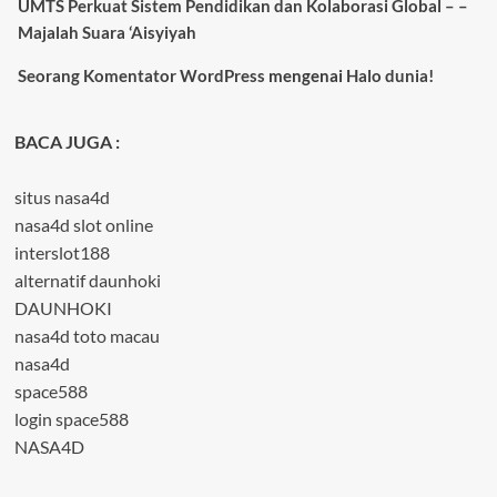
UMTS Perkuat Sistem Pendidikan dan Kolaborasi Global – –
Majalah Suara ‘Aisyiyah
Seorang Komentator WordPress
mengenai
Halo dunia!
BACA JUGA :
situs nasa4d
nasa4d slot online
interslot188
alternatif daunhoki
DAUNHOKI
nasa4d toto macau
nasa4d
space588
login space588
NASA4D