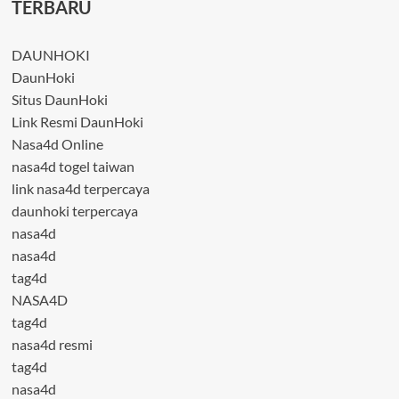
TERBARU
DAUNHOKI
DaunHoki
Situs DaunHoki
Link Resmi DaunHoki
Nasa4d Online
nasa4d togel taiwan
link nasa4d terpercaya
daunhoki terpercaya
nasa4d
nasa4d
tag4d
NASA4D
tag4d
nasa4d resmi
tag4d
nasa4d