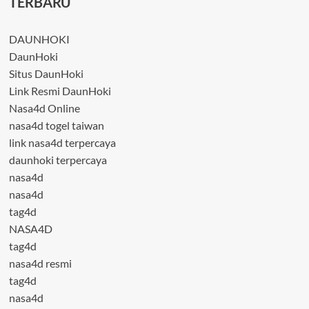
TERBARU
DAUNHOKI
DaunHoki
Situs DaunHoki
Link Resmi DaunHoki
Nasa4d Online
nasa4d togel taiwan
link nasa4d terpercaya
daunhoki terpercaya
nasa4d
nasa4d
tag4d
NASA4D
tag4d
nasa4d resmi
tag4d
nasa4d