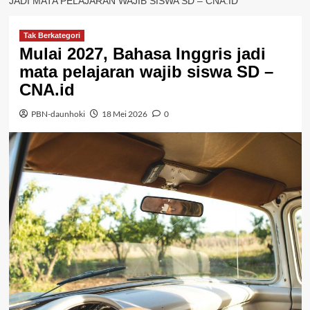
JADI MATA PELAJARAN WAJIB SISWA SD – CNA.ID
Tak Berkategori
Mulai 2027, Bahasa Inggris jadi
mata pelajaran wajib siswa SD –
CNA.id
PBN-daunhoki
18 Mei 2026
0