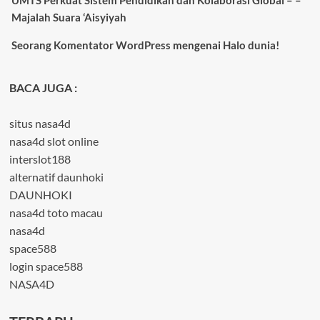
Majalah Suara ‘Aisyiyah
Seorang Komentator WordPress
mengenai
Halo dunia!
BACA JUGA :
situs nasa4d
nasa4d slot online
interslot188
alternatif daunhoki
DAUNHOKI
nasa4d toto macau
nasa4d
space588
login space588
NASA4D