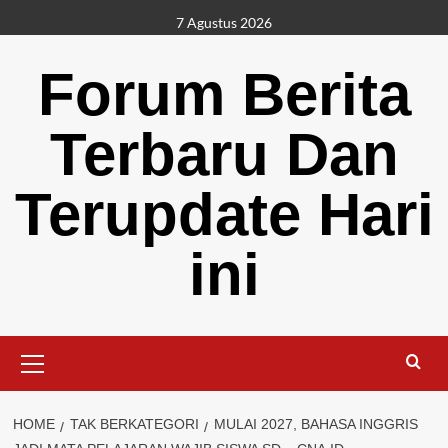
Skip
7 Agustus 2026
to
content
Forum Berita
Terbaru Dan
Terupdate Hari
ini
Primary
Menu
HOME
TAK BERKATEGORI
MULAI 2027, BAHASA INGGRIS