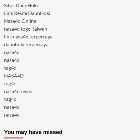
Situs DaunHoki
Link Resmi DaunHoki
Nasa4d Online
nasa4d togel taiwan
link nasa4d terpercaya
daunhoki terpercaya
nasa4d
nasa4d
tag4d
NASA4D
tag4d
nasa4d resmi
tag4d
nasa4d
nasa4d
You may have missed