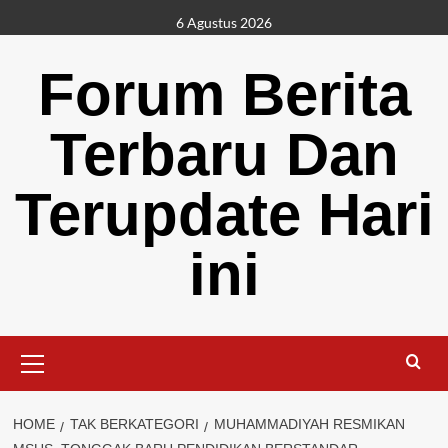
Skip
6 Agustus 2026
to
content
Forum Berita
Terbaru Dan
Terupdate Hari
ini
Primary
Menu
HOME
TAK BERKATEGORI
MUHAMMADIYAH RESMIKAN