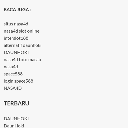
BACA JUGA :
situs nasa4d
nasa4d slot online
interslot188
alternatif daunhoki
DAUNHOKI
nasa4d toto macau
nasa4d
space588
login space588
NASA4D
TERBARU
DAUNHOKI
DaunHoki