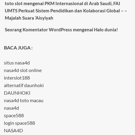
toto slot
mengenai
PKM Internasional di Arab Saudi, FAI
UMTS Perkuat Sistem Pendidikan dan Kolaborasi Global – –
Majalah Suara ‘Aisyiyah
Seorang Komentator WordPress
mengenai
Halo dunia!
BACA JUGA :
situs nasa4d
nasa4d slot online
interslot188
alternatif daunhoki
DAUNHOKI
nasa4d toto macau
nasa4d
space588
login space588
NASA4D