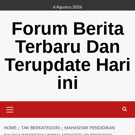
Skip
6 Agustus 2026
to
content
Forum Berita
Terbaru Dan
Terupdate Hari
ini
Primary
Menu
HOME
TAK BERKATEGORI
MAHASISWI PENDIDIKAN