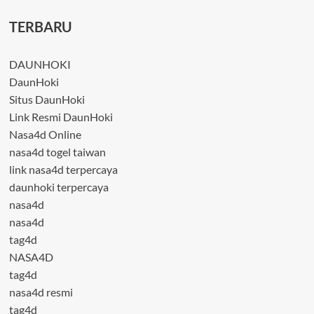
TERBARU
DAUNHOKI
DaunHoki
Situs DaunHoki
Link Resmi DaunHoki
Nasa4d Online
nasa4d togel taiwan
link nasa4d terpercaya
daunhoki terpercaya
nasa4d
nasa4d
tag4d
NASA4D
tag4d
nasa4d resmi
tag4d