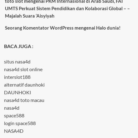
toto slot
mengenai
PKM Internasional di Arab Saudi, FAI
UMTS Perkuat Sistem Pendidikan dan Kolaborasi Global – –
Majalah Suara ‘Aisyiyah
Seorang Komentator WordPress
mengenai
Halo dunia!
BACA JUGA :
situs nasa4d
nasa4d slot online
interslot188
alternatif daunhoki
DAUNHOKI
nasa4d toto macau
nasa4d
space588
login space588
NASA4D