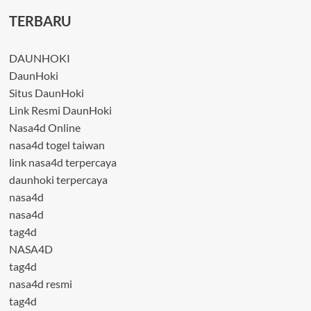
TERBARU
DAUNHOKI
DaunHoki
Situs DaunHoki
Link Resmi DaunHoki
Nasa4d Online
nasa4d togel taiwan
link nasa4d terpercaya
daunhoki terpercaya
nasa4d
nasa4d
tag4d
NASA4D
tag4d
nasa4d resmi
tag4d