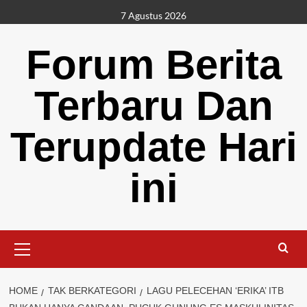
Skip
7 Agustus 2026
to
content
Forum Berita
Terbaru Dan
Terupdate Hari
ini
Primary
Menu
HOME
TAK BERKATEGORI
LAGU PELECEHAN ‘ERIKA’ ITB