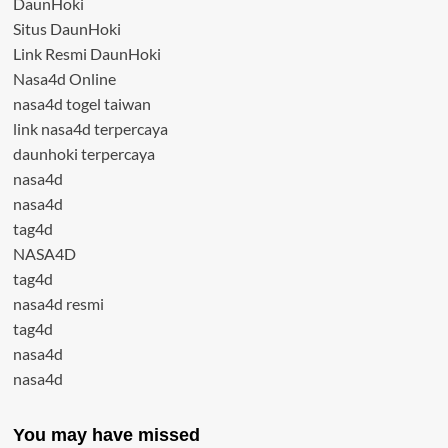
DaunHoki
Situs DaunHoki
Link Resmi DaunHoki
Nasa4d Online
nasa4d togel taiwan
link nasa4d terpercaya
daunhoki terpercaya
nasa4d
nasa4d
tag4d
NASA4D
tag4d
nasa4d resmi
tag4d
nasa4d
nasa4d
You may have missed