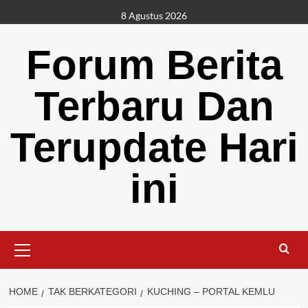
Skip
8 Agustus 2026
to
content
Forum Berita
Terbaru Dan
Terupdate Hari
ini
Primary
Menu
HOME
TAK BERKATEGORI
KUCHING – PORTAL KEMLU