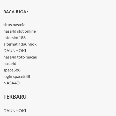
BACA JUGA :
situs nasa4d
nasa4d slot online
interslot188
alternatif daunhoki
DAUNHOKI
nasa4d toto macau
nasa4d
space588
login space588
NASA4D
TERBARU
DAUNHOKI