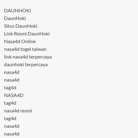
DAUNHOKI
DaunHoki
Situs DaunHoki
Link Resmi DaunHoki
Nasa4d Online
nasa4d togel taiwan
link nasa4d terpercaya
daunhoki terpercaya
nasa4d
nasa4d
tag4d
NASA4D
tag4d
nasa4d resmi
tag4d
nasa4d
nasa4d