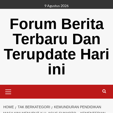
Skip
9 Agustus 2026
to
content
Forum Berita
Terbaru Dan
Terupdate Hari
ini
Primary
Menu
HOME
TAK BERKATEGORI
KEMUNDURAN PENDIDIKAN