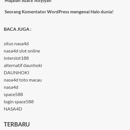
Majalah Suara ‘Aisyiyah
Seorang Komentator WordPress
mengenai
Halo dunia!
BACA JUGA :
situs nasa4d
nasa4d slot online
interslot188
alternatif daunhoki
DAUNHOKI
nasa4d toto macau
nasa4d
space588
login space588
NASA4D
TERBARU