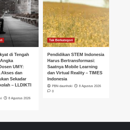
ri
Tak Berkategori
kyat di Tengah
Pendidikan STEM Indonesia
 Angka
Harus Bertransformasi:
 Dosen UMY:
Saatnya Mobile Learning
 Akses dan
dan Virtual Reality – TIMES
Bukan Sekadar
Indonesia
olah – LLDIKTI
PBN-daunhoki
8 Agustus 2026
0
ki
8 Agustus 2026