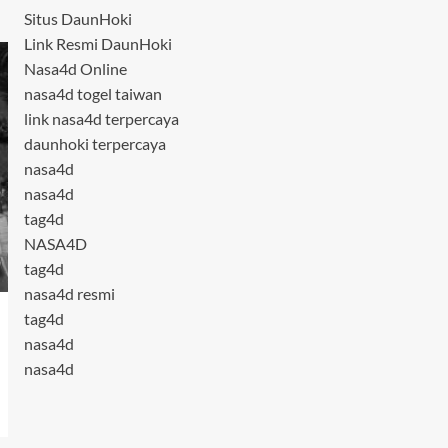
Situs DaunHoki
Link Resmi DaunHoki
Nasa4d Online
nasa4d togel taiwan
link nasa4d terpercaya
daunhoki terpercaya
nasa4d
nasa4d
tag4d
NASA4D
tag4d
nasa4d resmi
tag4d
nasa4d
nasa4d