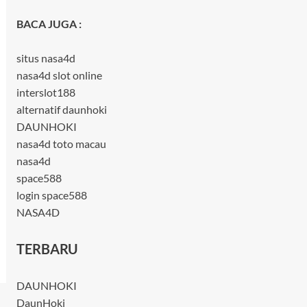
BACA JUGA :
situs nasa4d
nasa4d slot online
interslot188
alternatif daunhoki
DAUNHOKI
nasa4d toto macau
nasa4d
space588
login space588
NASA4D
TERBARU
DAUNHOKI
DaunHoki