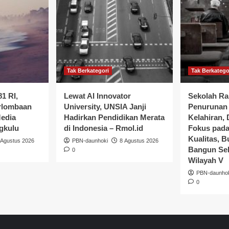
Tak Berkategori
Tak Berkatego
1 RI,
Lewat AI Innovator
Sekolah Ra
rlombaan
University, UNSIA Janji
Penurunan
Media
Hadirkan Pendidikan Merata
Kelahiran,
gkulu
di Indonesia – Rmol.id
Fokus pada
Kualitas, 
 Agustus 2026
PBN-daunhoki
8 Agustus 2026
Bangun Sek
0
Wilayah V
PBN-daunho
0