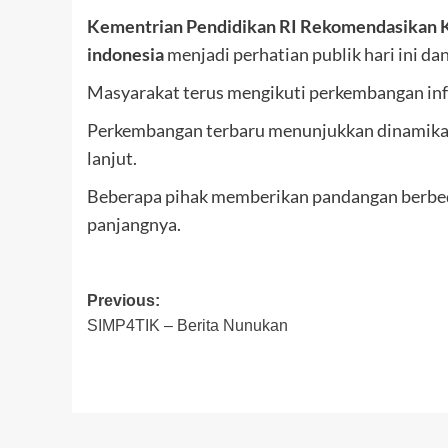
Kementrian Pendidikan RI Rekomendasikan Ka
indonesia
menjadi perhatian publik hari ini da
Masyarakat terus mengikuti perkembangan inf
Perkembangan terbaru menunjukkan dinamika y
lanjut.
Beberapa pihak memberikan pandangan berbeda
panjangnya.
Post
Previous:
SIMP4TIK – Berita Nunukan
navigation