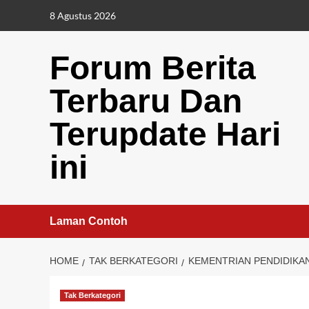
Skip
8 Agustus 2026
to
content
Forum Berita
Terbaru Dan
Terupdate Hari
ini
Laman Contoh
HOME
TAK BERKATEGORI
KEMENTRIAN PENDIDIKAN
Tak Berkategori