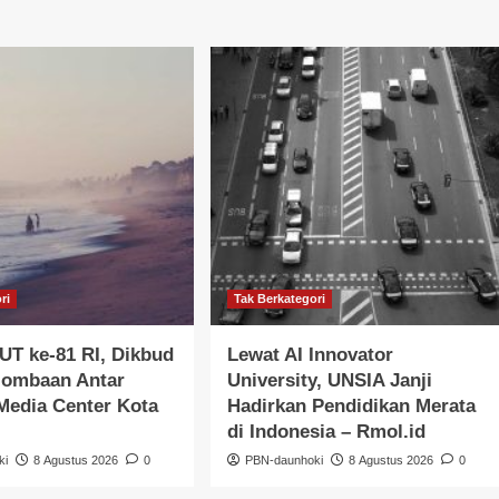
ri
Tak Berkategori
T ke-81 RI, Dikbud
Lewat AI Innovator
lombaan Antar
University, UNSIA Janji
 Media Center Kota
Hadirkan Pendidikan Merata
di Indonesia – Rmol.id
ki
8 Agustus 2026
0
PBN-daunhoki
8 Agustus 2026
0