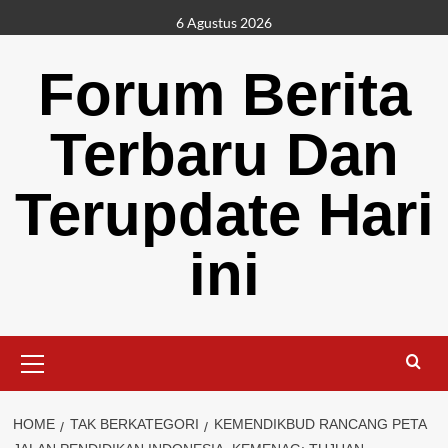
Skip
6 Agustus 2026
to
content
Forum Berita
Terbaru Dan
Terupdate Hari
ini
Primary
Menu
HOME
TAK BERKATEGORI
KEMENDIKBUD RANCANG PETA