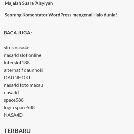
Majalah Suara ‘Aisyiyah
Seorang Komentator WordPress
mengenai
Halo dunia!
BACA JUGA :
situs nasa4d
nasa4d slot online
interslot188
alternatif daunhoki
DAUNHOKI
nasa4d toto macau
nasa4d
space588
login space588
NASA4D
TERBARU