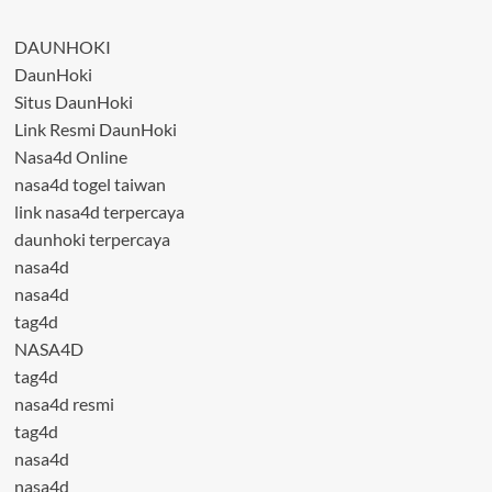
DAUNHOKI
DaunHoki
Situs DaunHoki
Link Resmi DaunHoki
Nasa4d Online
nasa4d togel taiwan
link nasa4d terpercaya
daunhoki terpercaya
nasa4d
nasa4d
tag4d
NASA4D
tag4d
nasa4d resmi
tag4d
nasa4d
nasa4d