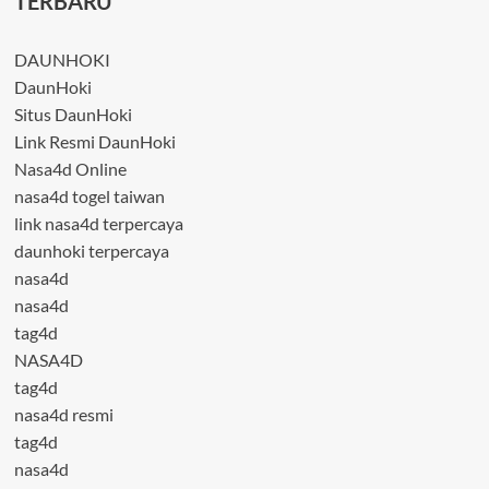
TERBARU
DAUNHOKI
DaunHoki
Situs DaunHoki
Link Resmi DaunHoki
Nasa4d Online
nasa4d togel taiwan
link nasa4d terpercaya
daunhoki terpercaya
nasa4d
nasa4d
tag4d
NASA4D
tag4d
nasa4d resmi
tag4d
nasa4d