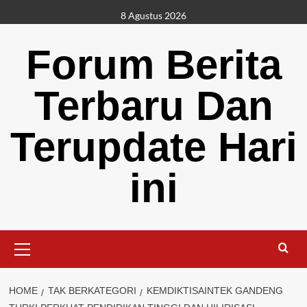
Skip
8 Agustus 2026
to
content
Forum Berita
Terbaru Dan
Terupdate Hari
ini
Primary
Menu
HOME
TAK BERKATEGORI
KEMDIKTISAINTEK GANDENG