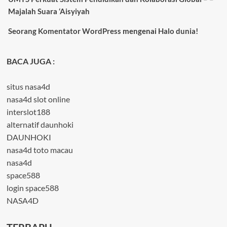
Majalah Suara ‘Aisyiyah
Seorang Komentator WordPress
mengenai
Halo dunia!
BACA JUGA :
situs nasa4d
nasa4d slot online
interslot188
alternatif daunhoki
DAUNHOKI
nasa4d toto macau
nasa4d
space588
login space588
NASA4D