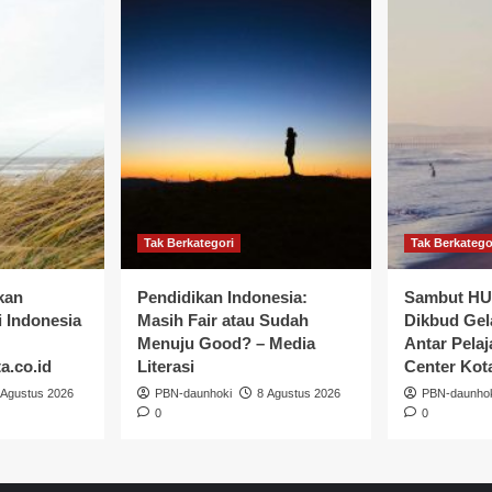
Tak Berkategori
Tak Berkatego
ikan
Pendidikan Indonesia:
Sambut HUT
 Indonesia
Masih Fair atau Sudah
Dikbud Gel
Menuju Good? – Media
Antar Pelaj
a.co.id
Literasi
Center Kot
 Agustus 2026
PBN-daunhoki
8 Agustus 2026
PBN-daunho
0
0