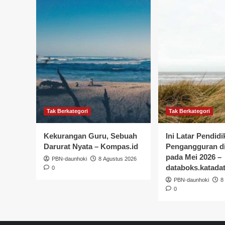
Tak Berkategori
Tak Berkategori
Kekurangan Guru, Sebuah
Ini Latar Pendid
Darurat Nyata – Kompas.id
Pengangguran di
pada Mei 2026 –
PBN-daunhoki
8 Agustus 2026
databoks.katadat
0
PBN-daunhoki
8
0