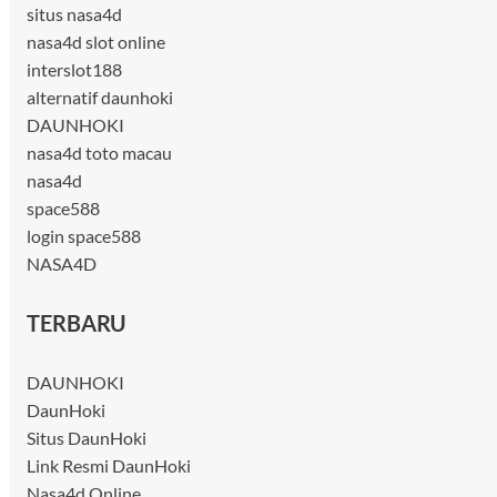
situs nasa4d
nasa4d slot online
interslot188
alternatif daunhoki
DAUNHOKI
nasa4d toto macau
nasa4d
space588
login space588
NASA4D
TERBARU
DAUNHOKI
DaunHoki
Situs DaunHoki
Link Resmi DaunHoki
Nasa4d Online