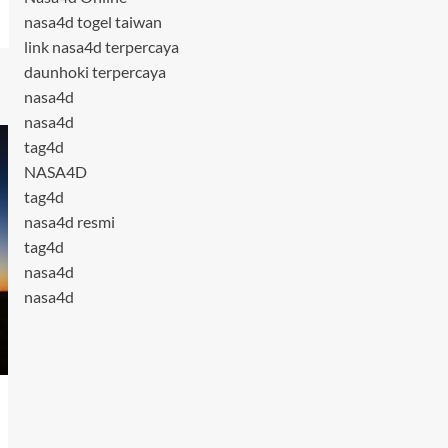
nasa4d togel taiwan
link nasa4d terpercaya
daunhoki terpercaya
nasa4d
nasa4d
tag4d
NASA4D
tag4d
nasa4d resmi
tag4d
nasa4d
nasa4d