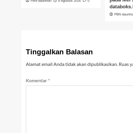
PBN-daunhoki
8 Agustus 2026
0
databoks.
PBN-daunho
Tinggalkan Balasan
Alamat email Anda tidak akan dipublikasikan.
Ruas y
Komentar
*