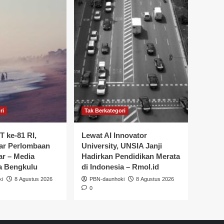
ri
Tak Berkategori
 ke-81 RI,
Lewat AI Innovator
ar Perlombaan
University, UNSIA Janji
ar – Media
Hadirkan Pendidikan Merata
a Bengkulu
di Indonesia – Rmol.id
ki
8 Agustus 2026
PBN-daunhoki
8 Agustus 2026
0