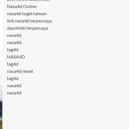
Nasa4d Online
nasa4d togel taiwan
link nasa4d terpercaya
daunhoki terpercaya
nasa4d
nasa4d
tag4d
NASA4D
tag4d
nasa4d resmi
tag4d
nasa4d
nasa4d