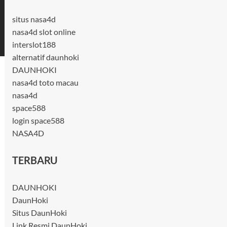
situs nasa4d
nasa4d slot online
interslot188
alternatif daunhoki
DAUNHOKI
nasa4d toto macau
nasa4d
space588
login space588
NASA4D
TERBARU
DAUNHOKI
DaunHoki
Situs DaunHoki
Link Resmi DaunHoki