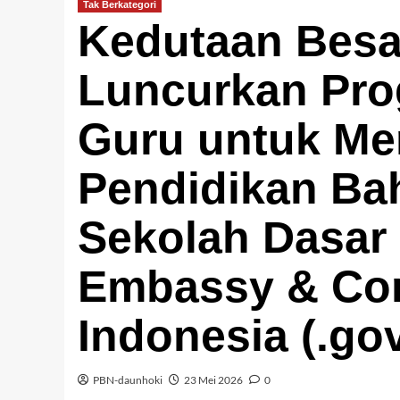
Tak Berkategori
Kedutaan Besa
Luncurkan Pro
Guru untuk M
Pendidikan Bah
Sekolah Dasar 
Embassy & Con
Indonesia (.go
PBN-daunhoki
23 Mei 2026
0