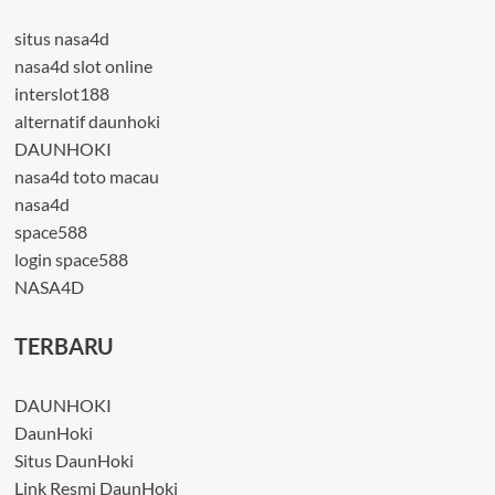
situs nasa4d
nasa4d slot online
interslot188
alternatif daunhoki
DAUNHOKI
nasa4d toto macau
nasa4d
space588
login space588
NASA4D
TERBARU
DAUNHOKI
DaunHoki
Situs DaunHoki
Link Resmi DaunHoki