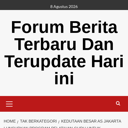
Skip
8 Agustus 2026
to
content
Forum Berita
Terbaru Dan
Terupdate Hari
ini
Primary
Menu
HOME
TAK BERKATEGORI
KEDUTAAN BESAR AS JAKARTA