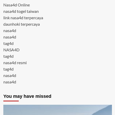
Nasa4d Online
nasa4d togel taiwan
link nasa4d terpercaya
daunhoki terpercaya
nasa4d
nasa4d
tag4d
NASA4D
tag4d
nasa4d resmi
tag4d
nasa4d
nasa4d
You may have missed