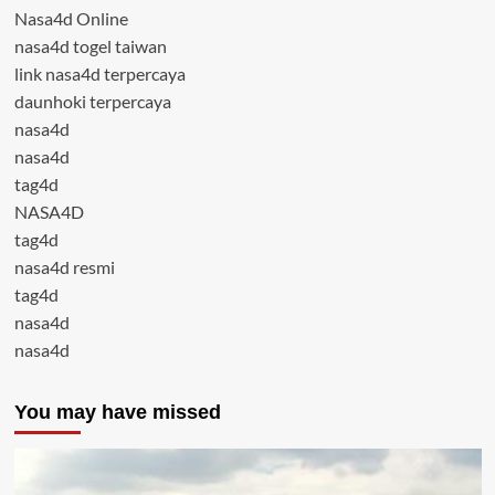
Nasa4d Online
nasa4d togel taiwan
link nasa4d terpercaya
daunhoki terpercaya
nasa4d
nasa4d
tag4d
NASA4D
tag4d
nasa4d resmi
tag4d
nasa4d
nasa4d
You may have missed