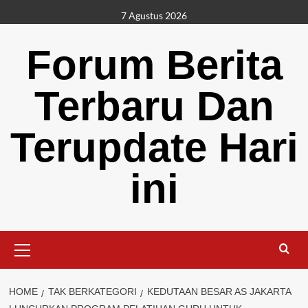
Skip
7 Agustus 2026
to
content
Forum Berita
Terbaru Dan
Terupdate Hari
ini
Primary
Menu
HOME
TAK BERKATEGORI
KEDUTAAN BESAR AS JAKARTA