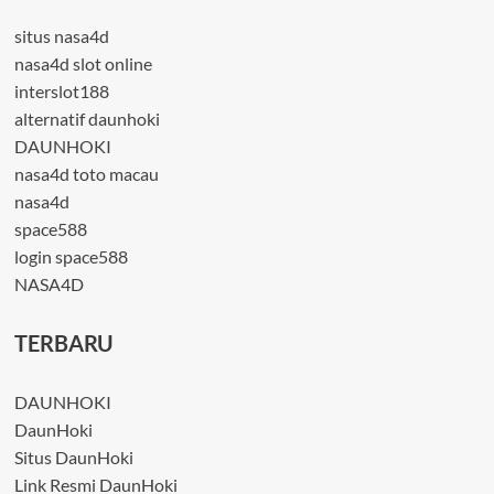
situs nasa4d
nasa4d slot online
interslot188
alternatif daunhoki
DAUNHOKI
nasa4d toto macau
nasa4d
space588
login space588
NASA4D
TERBARU
DAUNHOKI
DaunHoki
Situs DaunHoki
Link Resmi DaunHoki