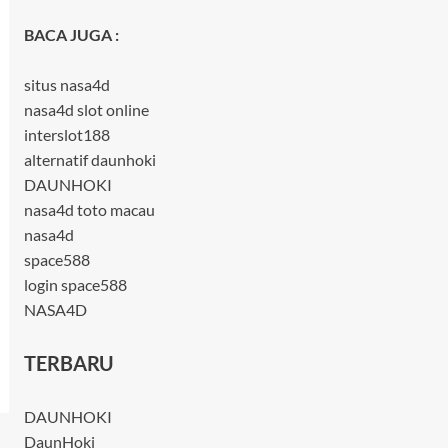
BACA JUGA :
situs nasa4d
nasa4d slot online
interslot188
alternatif daunhoki
DAUNHOKI
nasa4d toto macau
nasa4d
space588
login space588
NASA4D
TERBARU
DAUNHOKI
DaunHoki