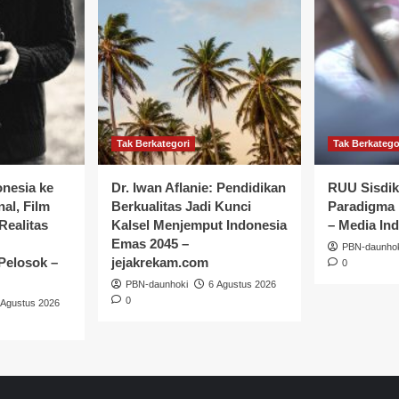
Tak Berkategori
Tak Berkatego
onesia ke
Dr. Iwan Aflanie: Pendidikan
RUU Sisdik
nal, Film
Berkualitas Jadi Kunci
Paradigma 
ealitas
Kalsel Menjemput Indonesia
– Media In
Emas 2045 –
PBN-daunho
Pelosok –
jejakrekam.com
0
PBN-daunhoki
6 Agustus 2026
0
 Agustus 2026