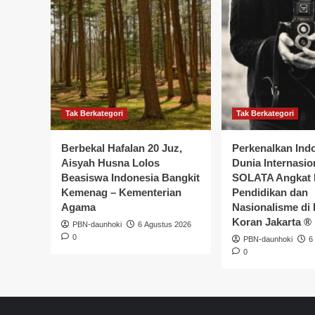
Tak Berkategori
Tak Berkategori
Berbekal Hafalan 20 Juz,
Perkenalkan Ind
Aisyah Husna Lolos
Dunia Internasio
Beasiswa Indonesia Bangkit
SOLATA Angkat R
Kemenag – Kementerian
Pendidikan dan
Agama
Nasionalisme di 
Koran Jakarta ®
PBN-daunhoki
6 Agustus 2026
0
PBN-daunhoki
6
0