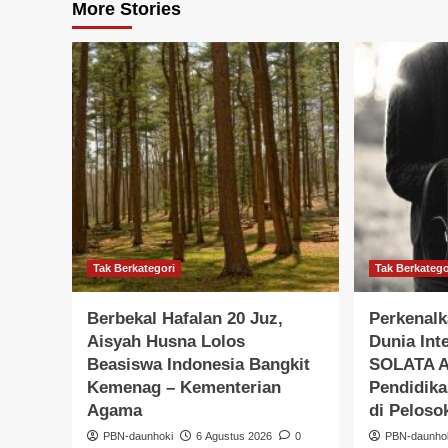
More Stories
Tak Berkategori
Tak Berkatego
Berbekal Hafalan 20 Juz,
Perkenalk
Aisyah Husna Lolos
Dunia Int
Beasiswa Indonesia Bangkit
SOLATA A
Kemenag – Kementerian
Pendidika
Agama
di Peloso
PBN-daunhoki
6 Agustus 2026
0
PBN-daunho