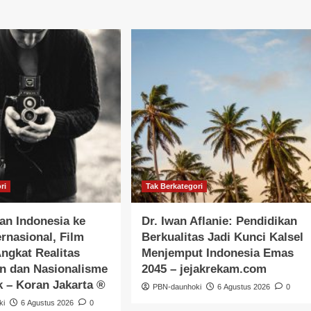
ri
Tak Berkategori
an Indonesia ke
Dr. Iwan Aflanie: Pendidikan
ernasional, Film
Berkualitas Jadi Kunci Kalsel
ngkat Realitas
Menjemput Indonesia Emas
n dan Nasionalisme
2045 – jejakrekam.com
k – Koran Jakarta ®
PBN-daunhoki
6 Agustus 2026
0
ki
6 Agustus 2026
0