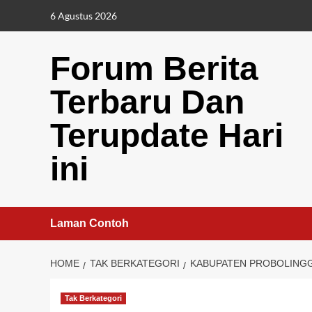
Skip
6 Agustus 2026
to
content
Forum Berita
Terbaru Dan
Terupdate Hari
ini
Laman Contoh
HOME
TAK BERKATEGORI
KABUPATEN PROBOLINGGO
Tak Berkategori