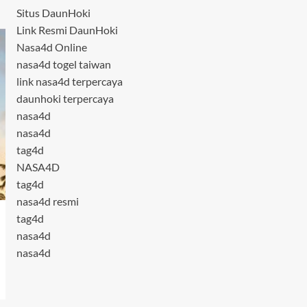
Situs DaunHoki
Link Resmi DaunHoki
Nasa4d Online
nasa4d togel taiwan
link nasa4d terpercaya
daunhoki terpercaya
nasa4d
nasa4d
tag4d
NASA4D
tag4d
nasa4d resmi
tag4d
nasa4d
nasa4d