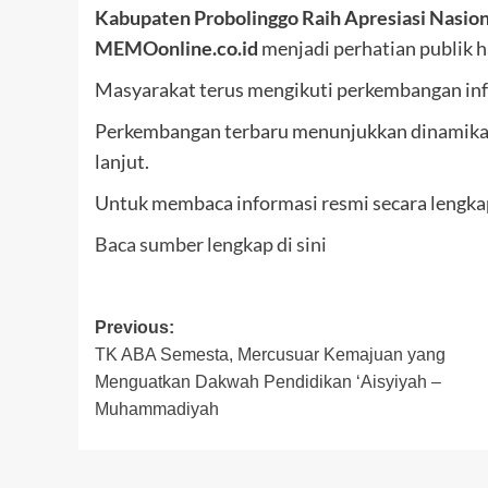
Kabupaten Probolinggo Raih Apresiasi Nasion
MEMOonline.co.id
menjadi perhatian publik ha
Masyarakat terus mengikuti perkembangan inf
Perkembangan terbaru menunjukkan dinamika y
lanjut.
Untuk membaca informasi resmi secara lengkap,
Baca sumber lengkap di sini
Post
Previous:
TK ABA Semesta, Mercusuar Kemajuan yang
navigation
Menguatkan Dakwah Pendidikan ‘Aisyiyah –
Muhammadiyah