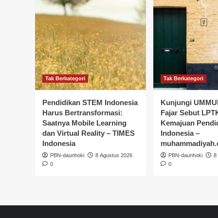
Tak Berkategori
Tak Berkategori
Pendidikan STEM Indonesia
Kunjungi UMMU
Harus Bertransformasi:
Fajar Sebut LP
Saatnya Mobile Learning
Kemajuan Pendi
dan Virtual Reality – TIMES
Indonesia –
Indonesia
muhammadiyah.o
PBN-daunhoki
8 Agustus 2026
PBN-daunhoki
8
0
0