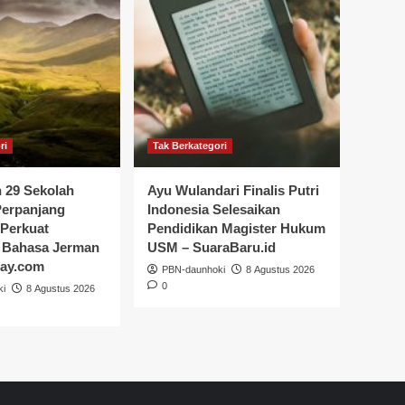
ri
Tak Berkategori
 29 Sekolah
Ayu Wulandari Finalis Putri
Perpanjang
Indonesia Selesaikan
 Perkuat
Pendidikan Magister Hukum
 Bahasa Jerman
USM – SuaraBaru.id
day.com
PBN-daunhoki
8 Agustus 2026
0
ki
8 Agustus 2026