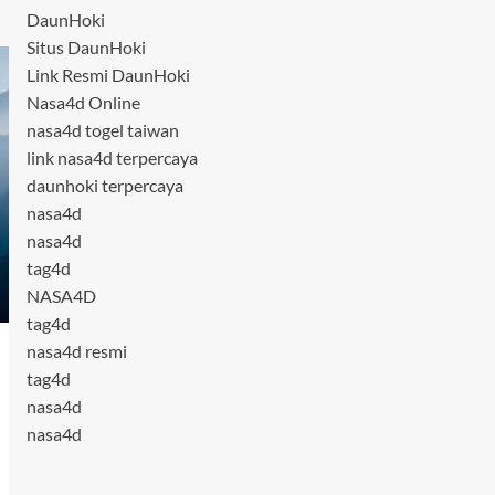
DaunHoki
Situs DaunHoki
Link Resmi DaunHoki
Nasa4d Online
nasa4d togel taiwan
link nasa4d terpercaya
daunhoki terpercaya
nasa4d
nasa4d
tag4d
NASA4D
tag4d
nasa4d resmi
tag4d
nasa4d
nasa4d