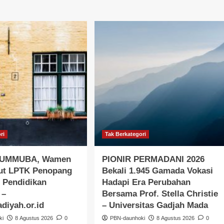
ri
Tak Berkategori
i UMMUBA, Wamen
PIONIR PERMADANI 2026
but LPTK Penopang
Bekali 1.945 Gamada Vokasi
 Pendidikan
Hadapi Era Perubahan
 –
Bersama Prof. Stella Christie
iyah.or.id
– Universitas Gadjah Mada
ki
8 Agustus 2026
0
PBN-daunhoki
8 Agustus 2026
0