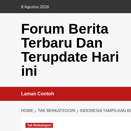
Skip
8 Agustus 2026
to
content
Forum Berita
Terbaru Dan
Terupdate Hari
ini
Laman Contoh
HOME
TAK BERKATEGORI
INDONESIA TAMPILKAN BU
Tak Berkategori