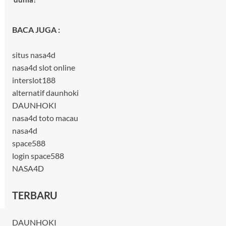
BACA JUGA :
situs nasa4d
nasa4d slot online
interslot188
alternatif daunhoki
DAUNHOKI
nasa4d toto macau
nasa4d
space588
login space588
NASA4D
TERBARU
DAUNHOKI