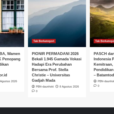
Tak Berkategori
Tak Berkatego
BA, Wamen
PIONIR PERMADANI 2026
PASCH dan
TK Penopang
Bekali 1.945 Gamada Vokasi
Indonesia 
dikan
Hadapi Era Perubahan
Kemitraan,
Bersama Prof. Stella
Pendidikan
r.id
Christie – Universitas
– Batamto
Gadjah Mada
 Agustus 2026
PBN-daunho
0
PBN-daunhoki
8 Agustus 2026
0