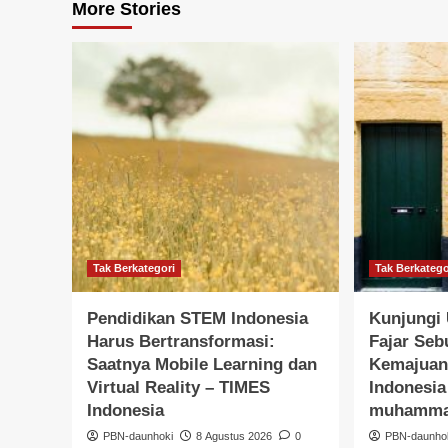
More Stories
Tak Berkategori
Tak Berkatego
Pendidikan STEM Indonesia
Kunjung
Harus Bertransformasi:
Fajar Se
Saatnya Mobile Learning dan
Kemajuan
Virtual Reality – TIMES
Indonesia
Indonesia
muhammad
PBN-daunhoki
8 Agustus 2026
0
PBN-daunho