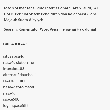
toto slot
mengenai
PKM Internasional di Arab Saudi, FAI
UMTS Perkuat Sistem Pendidikan dan Kolaborasi Global – –
Majalah Suara ‘Aisyiyah
Seorang Komentator WordPress
mengenai
Halo dunia!
BACA JUGA :
situs nasa4d
nasa4d slot online
interslot188
alternatif daunhoki
DAUNHOKI
nasa4d toto macau
nasa4d
space588
login space588