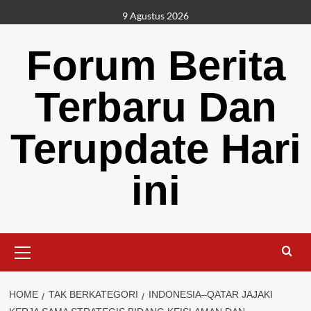
Skip
9 Agustus 2026
to
content
Forum Berita
Terbaru Dan
Terupdate Hari
ini
Primary
Menu
HOME
TAK BERKATEGORI
INDONESIA–QATAR JAJAKI