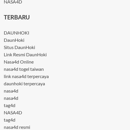
NASA4D
TERBARU
DAUNHOKI
DaunHoki
Situs DaunHoki
Link Resmi DaunHoki
Nasa4d Online
nasa4d togel taiwan
link nasa4d terpercaya
daunhoki terpercaya
nasa4d
nasa4d
tag4d
NASA4D
tag4d
nasa4d resmi