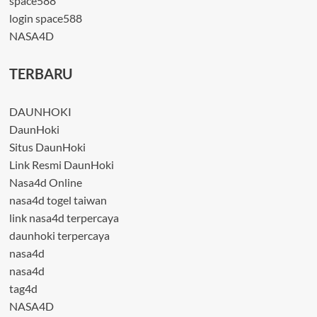
space588
login space588
NASA4D
TERBARU
DAUNHOKI
DaunHoki
Situs DaunHoki
Link Resmi DaunHoki
Nasa4d Online
nasa4d togel taiwan
link nasa4d terpercaya
daunhoki terpercaya
nasa4d
nasa4d
tag4d
NASA4D