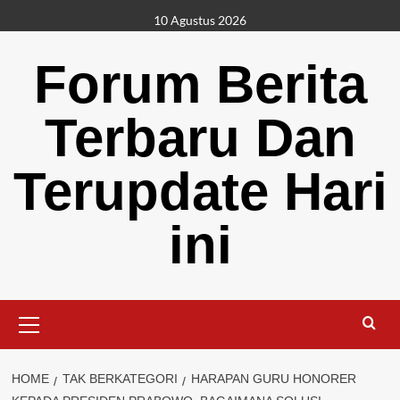
Skip
10 Agustus 2026
to
content
Forum Berita
Terbaru Dan
Terupdate Hari
ini
Primary
Menu
HOME
TAK BERKATEGORI
HARAPAN GURU HONORER