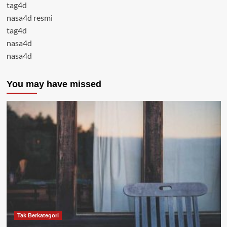
tag4d
nasa4d resmi
tag4d
nasa4d
nasa4d
You may have missed
Tak Berkategori